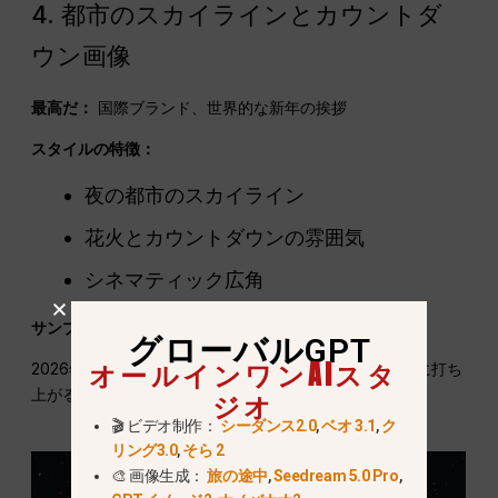
4. 都市のスカイラインとカウントダ
ウン画像
最高だ：
国際ブランド、世界的な新年の挨拶
スタイルの特徴：
夜の都市のスカイライン
花火とカウントダウンの雰囲気
シネマティック広角
サンプルAIプロンプト：
グローバルGPT
オールインワンAIスタ
2026年 新年の夜、都市のスカイライン、ビル群の上空に打ち
上がる花火、映画のような広角ショット、超高精細画質
ジオ
🎬 ビデオ制作：
シーダンス2.0
,
ベオ 3.1
,
ク
リング3.0
,
そら 2
🎨 画像生成：
旅の途中
,
Seedream 5.0 Pro
,