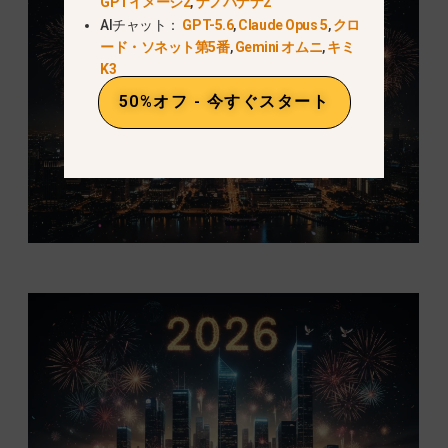
GPTイメージ2
,
ナノバナナ2
AIチャット：
GPT-5.6
,
Claude Opus 5
,
クロ
ード・ソネット第5番
,
Gemini オムニ
,
キミ
K3
50%オフ - 今すぐスタート