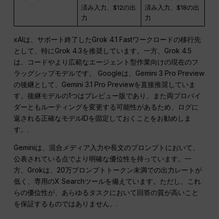
済み入力、$12の出
済み入力、$18の出
力
力
xAIは、サポート終了したGrok 4.1 Fastワークロードの移行先
として、特にGrok 4.3を推奨しています。一方、Grok 4.5
は、コードやより広範なエージェント型作業向けの現在のフ
ラッグシップモデルです。 Googleは、Gemini 3 Pro Preview
の後継として、Gemini 3.1 Pro Previewを直接推奨していま
す。後継モデルの1つはプレビュー版であり、また両プロバイ
ダーともルーティングを変更する可能性があるため、ログに
返される正確なモデルIDを固定しておくことをお勧めしま
す。.
Geminiは、混合メディア入力や長文のプロンプトにおいて、
公表されている点でより明確な優位性を持っています。一
方、Grokは、20万プロンプトトークン未満での出力レートが
低く、専用のX Searchツールを備えています。ただし、これ
らの優位性が、あらゆるタスクにおいて回答の質が高いこと
を保証するものではありません。.