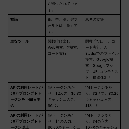
が提供されていま
す。
推論
低、中、高。デフ
思考の支援
ォルトは「高」で
す。
主なツール
関数呼び出し、
関数呼び出し、コ
Web検索、X検索、
ード実行、AI
コード実行
Studioでのファイル
検索、Google検
索、Googleマッ
プ、URLコンテキス
ト、構造化出力
APIの利用レートが
1Mトークンあた
1Mトークンあた
20万プロンプトト
り、$2入力、$0.30
り、$2入力、$0.20
ークンを下回る場
キャッシュ入力、
キャッシュ入力、
合
$6出力
$12出力
APIの利用レートが
1Mトークンあた
1Mトークンあた
20万プロンプトト
り、$4の入力、
り、$4の入力、
ークン以上
$0.60のキャッシュ
$0.40のキャッシュ