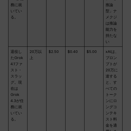
務に就
推論
いてい
型」ナ
る。
メクジ
は推論
能力を
持たな
い
退役し
20万以
$2.50
$0.40
$5.00
xAIは、
たGrok
上
プロン
4.1ファ
プトが
スト・
20万に
スラッ
達する
グ。現
と、す
在は
べての
Grok
トーク
4.3が任
ンにロ
務に就
ングコ
いてい
ンテキ
る。
スト料
金を適