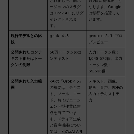
されました。旧バ
月9日に提供終了と
ージョンのスラグ
なります。Google
は Grok 4.3 にリダ
は移行を推奨して
イレクトされま
います。
す。
現行モデルとの比
grok-4.5
gemini-3.1-プロ
較
プレビュー
公開されたコンテ
50万トークンのコ
入力トークン数：
キストまたはトー
ンテキスト
1,048,576個、出力
クンの制限
トークン数：
65,536個
公開された入力範
xAIの「Grok 4.5」
テキスト、画像、
囲
の概要は、テキス
動画、音声、PDFの
ト、ツール、コー
入力；テキスト出
ド、およびエージ
力
ェント型作業に焦
点を当てていま
す。メディア生成
と音声機能につい
ては、別のxAI API