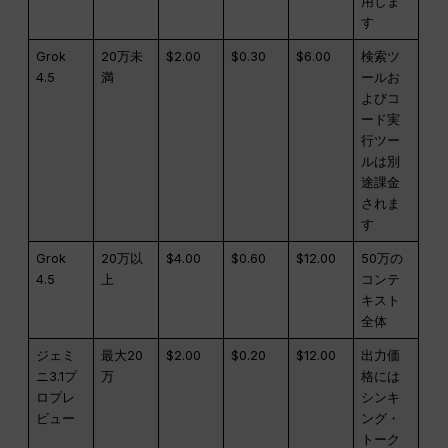
用しま
す
Grok
20万未
$2.00
$0.30
$6.00
検索ツ
4.5
満
ールお
よびコ
ード実
行ツー
ルは別
途課金
されま
す
Grok
20万以
$4.00
$0.60
$12.00
50万の
4.5
上
コンテ
キスト
全体
ジェミ
最大20
$2.00
$0.20
$12.00
出力価
ニ3.1プ
万
格には
ロプレ
シンキ
ビュー
ング・
トーク