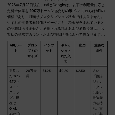
2026年7月23日現在、xAIとGoogleは、以下の利用量に応じ
た料金体系を
100万トークンあたりの米ドル
. これらはAPIの
価格であり、月額サブスクリプション料金ではありません。
いずれの開発者向け価格ページにも、税金が含まれていると
の記載はありません。適用される税金および通貨換算は、お
客様の請求アカウントおよび管轄区域によって異なります。.
APIルー
プロン
インプ
キャッ
出力
重要な
ト
プトの
ット
シュさ
条件
サイズ
れた入
力
退役し
20万未
$1.25
$0.20
$2.50
古い
たGrok
満
「推論
4.1ファ
型」ナ
スト・
メクジ
スラッ
は低い
グ。現
推論能
在は
力を持
Grok
ち、古
4.3が任
い「非