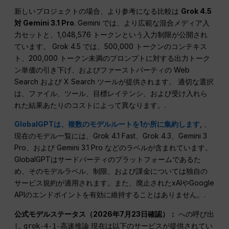
新しいプロジェクトの場合、より参考になる比較は
Grok 4.5
対 Gemini 3.1 Pro
. Gemini では、より広範な混合メディア入
力セットと、1,048,576 トークンという入力制限が公開され
ています。 Grok 4.5 では、500,000 トークンのコンテキス
ト、200,000 トークン未満のプロンプトに対する出力トーク
ン単価の引き下げ、およびファーストパーティの Web
Search および X Search ツールが提供されます。 適切な選択
は、ファイル、ツール、目標レイテンシ、および受け入れら
れた結果あたりのコストによって異なります。.
GlobalGPTは、複数のモデルルートを1か所に集約します
, 、
現在のモデル一覧には、Grok 4.1 Fast、Grok 4.3、Gemini 3
Pro、および Gemini 3.1 Pro などのラベルが含まれています。
GlobalGPTはサードパーティのプラットフォームであるた
め、そのモデルラベル、制限、および課金については独自の
サービス規約が適用されます。また、廃止されたxAIやGoogle
APIのエンドポイントを有効に維持することはありません。.
公式モデルステータス（2026年7月23日確認）：
への呼び出
し
現在は以下のサービスが提供されてい
grok-4-1-高速推論