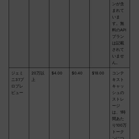
ンが含
まれて
いま
す。無
料のAPI
プラン
は記載
されて
いませ
ん。
ジェミ
20万以
$4.00
$0.40
$18.00
コンテ
ニ3.1プ
上
キスト
ロプレ
キャッ
ビュー
シュの
ストレ
ージ
は、1時
間あた
り100万
トーク
ンにつ