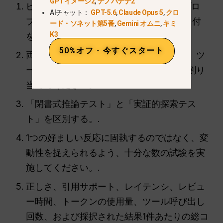
GPTイメージ2
,
ナノバナナ2
ピン
grok-4.5
そして
gemini-3.1-プロ
AIチャット：
GPT-5.6
,
Claude Opus 5
,
クロ
プレビュー
, 、そして返されたモデルと日付
ード・ソネット第5番
,
Gemini オムニ
,
キミ
K3
をログに記録します。.
50%オフ - 今すぐスタート
両方のモデルに、同じタスク、ファイル、ツ
ール、所要時間、および受け入れ基準を割り
当ててください。.
「閉書式推論テスト」と「実証的探索テス
ト」を区別する。.
1つの好ましい反応に固執するのではなく、変
動性を捉えられるよう、十分な数の試験を実
施してください。.
正しさ、引用サポート、レイテンシ、レビュ
ー時間、トークンの使用量、ツール呼び出し
回数、および採択された結果1件あたりの総コ