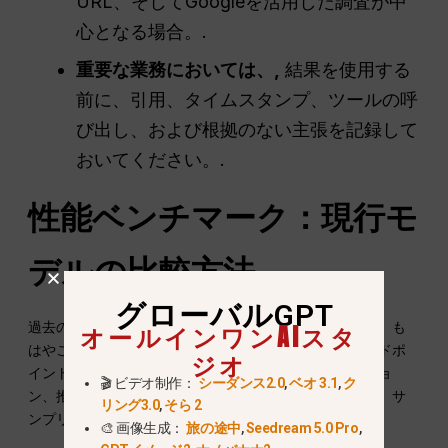
URL、そしてGoogleを活用した調査が中
心となる場合。.
重要な業務においては、,
結果を使用する
前に、引用、タイムスタンプ、ツールの呼
び出し、および根拠のない主張を記録して
おいてください。.
性能ベンチマーク：現行モ
デルの比較方法
グローバルGPT
過去のランキング順位や単発の応答時間テストだけでは、も
オールインワンAIスタ
はやこの比較を決定づけることはできません。元のエンドポ
ジオ
イントは最新のものではなく、スコアはモデルのバージョ
🎬 ビデオ制作：
シーダンス2.0
,
ベオ 3.1
,
ク
ン、推論レベル、プロンプト、ツールへのアクセス状況、サ
リング3.0
,
そら 2
ンプリング設定、評価日によって変動します。.
🎨 画像生成：
旅の途中
,
Seedream 5.0 Pro
,