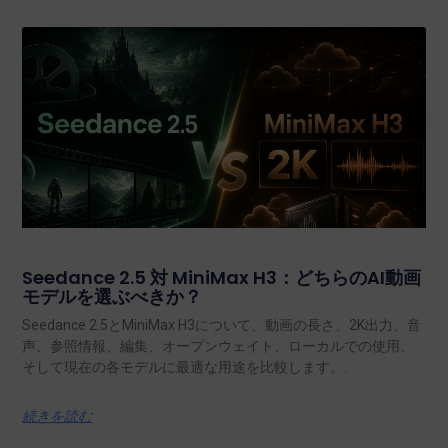
Seedance 2.5 対 MiniMax H3：どちらのAI動画
モデルを選ぶべきか？
Seedance 2.5とMiniMax H3について、動画の長さ、2K出力、音
声、参照情報、編集、オープンウェイト、ローカルでの使用、
そして現在の各モデルに最適な用途を比較します。.
続きを読む