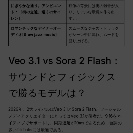
にぎやかな通り。アンビエン
映像の背景には街の雑音が入
ト：［街の交通、遠くのサイ
り、リアルな環境を作り出
レン］
す。.
ロマンチックなディナーオー
スムーズなジャズ・トラック
ディオ[Slow jazz music]
がシーン中に流れ、ムードを
盛り上げる。.
Veo 3.1 vs Sora 2 Flash：
サウンドとフィジックス
で勝るモデルは？
2026年、2大ライバルはVeo 3.1とSora 2 Flash。ソーシャル
メディアクリエイターにとってはVeo 3.1が勝者だ。9:16をネ
イティブでサポートし、同期遅延が10msであるため、台詞の
多いTikToksには最適である。.