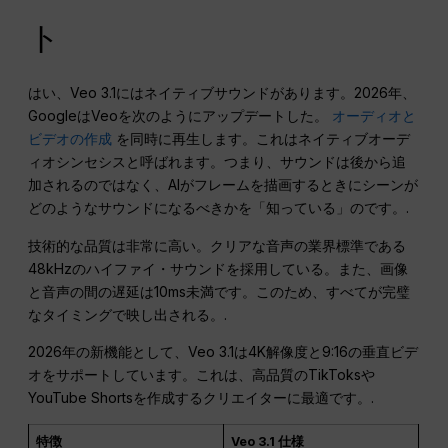
ト
はい、Veo 3.1にはネイティブサウンドがあります。2026年、
GoogleはVeoを次のようにアップデートした。
オーディオと
ビデオの作成
を同時に再生します。これはネイティブオーデ
ィオシンセシスと呼ばれます。つまり、サウンドは後から追
加されるのではなく、AIがフレームを描画するときにシーンが
どのようなサウンドになるべきかを「知っている」のです。.
技術的な品質は非常に高い。クリアな音声の業界標準である
48kHzのハイファイ・サウンドを採用している。また、画像
と音声の間の遅延は10ms未満です。このため、すべてが完璧
なタイミングで映し出される。.
2026年の新機能として、Veo 3.1は4K解像度と9:16の垂直ビデ
オをサポートしています。これは、高品質のTikToksや
YouTube Shortsを作成するクリエイターに最適です。.
特徴
Veo 3.1 仕様