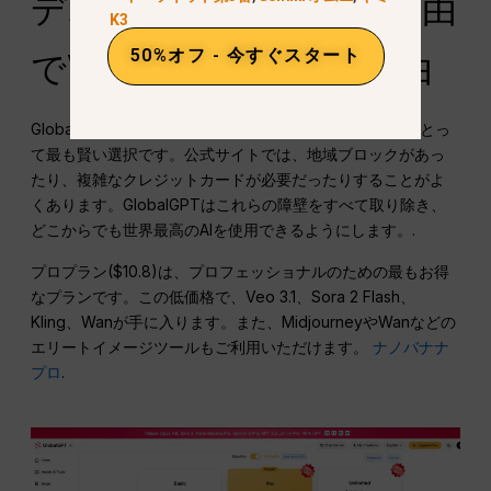
デオ制作にGlobalGPT経由
K3
50%オフ - 今すぐスタート
でVeo 3.1を使用する理由
GlobalGPTでVeo 3.1を使用することは、クリエイターにとっ
て最も賢い選択です。公式サイトでは、地域ブロックがあっ
たり、複雑なクレジットカードが必要だったりすることがよ
くあります。GlobalGPTはこれらの障壁をすべて取り除き、
どこからでも世界最高のAIを使用できるようにします。.
プロプラン($10.8)は、プロフェッショナルのための最もお得
なプランです。この低価格で、Veo 3.1、Sora 2 Flash、
Kling、Wanが手に入ります。また、MidjourneyやWanなどの
エリートイメージツールもご利用いただけます。
ナノバナナ
プロ
.