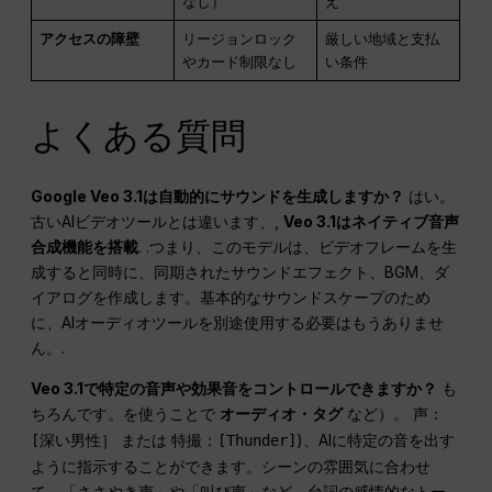
なし）
え
アクセスの障壁
リージョンロック
厳しい地域と支払
やカード制限なし
い条件
よくある質問
Google Veo 3.1は自動的にサウンドを生成しますか？
はい。
古いAIビデオツールとは違います、,
Veo 3.1はネイティブ音声
合成機能を搭載
. .つまり、このモデルは、ビデオフレームを生
成すると同時に、同期されたサウンドエフェクト、BGM、ダ
イアログを作成します。基本的なサウンドスケープのため
に、AIオーディオツールを別途使用する必要はもうありませ
ん。.
Veo 3.1で特定の音声や効果音をコントロールできますか？
も
ちろんです。を使うことで
オーディオ・タグ
など）。
声：
または
)、AIに特定の音を出す
[深い男性］
特撮：[Thunder]
ように指示することができます。シーンの雰囲気に合わせ
て、「ささやき声」や「叫び声」など、台詞の感情的なトー