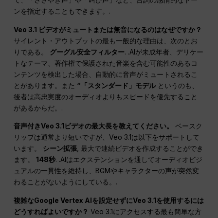
ンを指定することもできます。.
Veo 3.1 ビデオがミュートまたは無音になるのはなぜですか？
サイレント・アウトプットの最も一般的な理由は、次のとお
りである。
グーグル安全フィルター
. .AIが未成年者、デリケー
トなテーマ、著作権で保護された音楽を含む可能性のあるコ
ンテンツを検出した場合、自動的に音声がミュートされるこ
とがあります。また
“「スタンダード」モデル
というのも、
後者は高忠実度のオーディオよりもスピードを優先すること
があるからだ。.
音声付きVeo 3.1ビデオの最大長を教えてください。
ベースク
リップは通常より短いですが、Veo 3.1は以下をサポートして
います。
シーン拡張
, 最大で連続ビデオを作成することができ
ます。
148秒
. .AIはエクステンションを通してオーディオビジ
ュアルの一貫性を維持し、BGMやキャラクターの声が突然変
わることがないようにしている。.
複雑なGoogle Vertex AIを設定せずにVeo 3.1を使用するには
どうすればよいですか？
Veo 3.1にアクセスする最も簡単な方