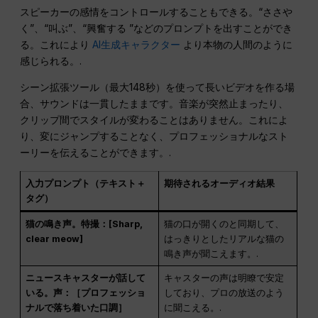
スピーカーの感情をコントロールすることもできる。“ささや
く”、“叫ぶ”、“興奮する ”などのプロンプトを出すことができ
る。これにより
AI生成キャラクター
より本物の人間のように
感じられる。.
シーン拡張ツール（最大148秒）を使って長いビデオを作る場
合、サウンドは一貫したままです。音楽が突然止まったり、
クリップ間でスタイルが変わることはありません。これによ
り、変にジャンプすることなく、プロフェッショナルなスト
ーリーを伝えることができます。.
入力プロンプト（テキスト＋
期待されるオーディオ結果
タグ）
猫の鳴き声。特撮：[Sharp,
猫の口が開くのと同期して、
clear meow]
はっきりとしたリアルな猫の
鳴き声が聞こえます。.
ニュースキャスターが話して
キャスターの声は明瞭で安定
いる。声：［プロフェッショ
しており、プロの放送のよう
ナルで落ち着いた口調］
に聞こえる。.