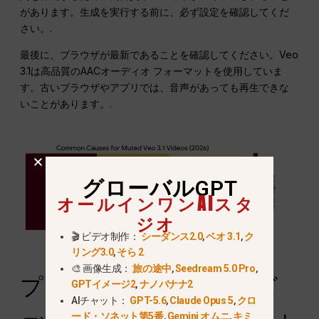
があります。生成を実行する前に、必ず設定を確認してくだ
さい。.
最後に、ブラウザが最新であることを確認してください。Veo
3.1は高品質のAACオーディオ フォーマットを使用していま
す。古いブラウザやアプリでは、音声があっても再生できな
いことがあります。.
グローバルGPT
オールインワンAIスタ
ジオ
🎬 ビデオ制作：
シーダンス2.0
,
ベオ 3.1
,
ク
リング3.0
,
そら 2
🎨 画像生成：
旅の途中
,
Seedream 5.0 Pro
,
プロフェッショナルなビ
GPTイメージ2
,
ナノバナナ2
AIチャット：
GPT-5.6
,
Claude Opus 5
,
クロ
ード・ソネット第5番
,
Gemini オムニ
,
キミ