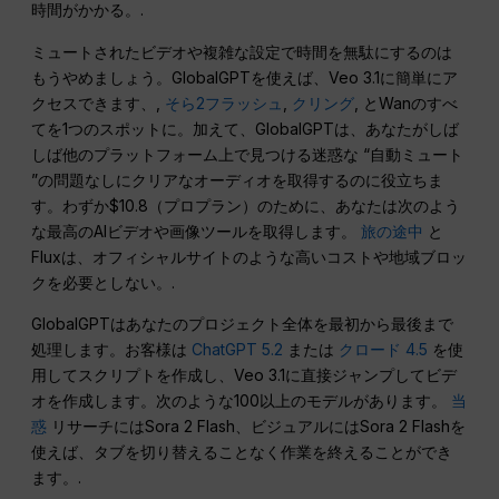
時間がかかる。.
ミュートされたビデオや複雑な設定で時間を無駄にするのは
もうやめましょう。GlobalGPTを使えば、Veo 3.1に簡単にア
クセスできます、,
そら2フラッシュ
,
クリング
, とWanのすべ
てを1つのスポットに。加えて、GlobalGPTは、あなたがしば
しば他のプラットフォーム上で見つける迷惑な “自動ミュート
”の問題なしにクリアなオーディオを取得するのに役立ちま
す。わずか$10.8（プロプラン）のために、あなたは次のよう
な最高のAIビデオや画像ツールを取得します。
旅の途中
と
Fluxは、オフィシャルサイトのような高いコストや地域ブロッ
クを必要としない。.
GlobalGPTはあなたのプロジェクト全体を最初から最後まで
処理します。お客様は
ChatGPT 5.2
または
クロード 4.5
を使
用してスクリプトを作成し、Veo 3.1に直接ジャンプしてビデ
オを作成します。次のような100以上のモデルがあります。
当
惑
リサーチにはSora 2 Flash、ビジュアルにはSora 2 Flashを
使えば、タブを切り替えることなく作業を終えることができ
ます。.