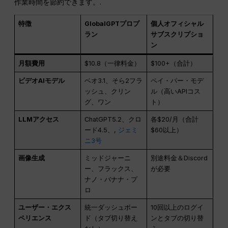
作業時間を節約できます。.
特徴
GlobalGPTプロプ
個人オフィシャル
ラン
サブスクリプショ
ン
月額費用
$10.8（一律料金）
$100+（合計）
ビデオAIモデル
ベオ3.1、そら2フラ
ペイ・パー・モデ
ッシュ、クリン
ル（高いAPIコス
グ、ワン
ト）
LLMアクセス
ChatGPT5.2、クロ
各$20/月（合計
ード4.5、,
ジェミ
$60以上）
ニ3号
画像生成
ミッドジャーニ
別途料金＆Discord
ー、フラックス、
が必要
ナノ・バナナ・プ
ロ
ユーザー・エクス
統一ダッシュボー
10回以上のログイ
ペリエンス
ド（タブ切り替え
ンとタブの切り替