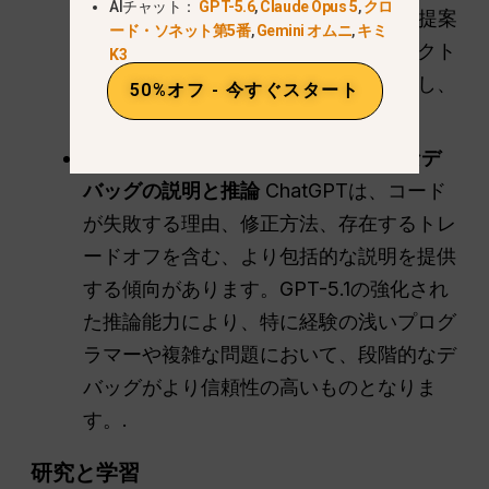
AIチャット：
GPT-5.6
,
Claude Opus 5
,
クロ
答
DeepSeekは簡潔で的を射たコード提案
ード・ソネット第5番
,
Gemini オムニ
,
キミ
に優れています。多くの場合、コンパクト
K3
で即座に使えるソリューションを提供し、
50%オフ - 今すぐスタート
簡単に組み込めます。.
チャットGPT
(GPT-5.1) → より明確なデ
バッグの説明と推論
ChatGPTは、コード
が失敗する理由、修正方法、存在するトレ
ードオフを含む、より包括的な説明を提供
する傾向があります。GPT-5.1の強化され
た推論能力により、特に経験の浅いプログ
ラマーや複雑な問題において、段階的なデ
バッグがより信頼性の高いものとなりま
す。.
研究と学習