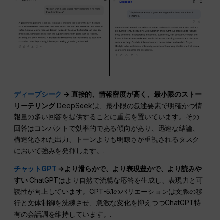
ディープシーク
→ 直接的、情報密度が高く、最小限のストー
リーテリング
DeepSeekは、最小限の叙述要素で明確かつ情
報量の多い回答を提供することに重点を置いています。その
回答はコンパクトで効率的である傾向があり、迅速な結論、
構造化された出力、トーンよりも明瞭さが重視されるタスク
において強みを発揮します。.
チャットGPT
→より滑らかで、より表現豊かで、より読みや
すい
ChatGPTはより自然で流暢な応答を生成し、表現力と可
読性が向上しています。GPT-5.1のバリエーションは文脈の移
行と文体制御を洗練させ、急激な変化を抑えつつChatGPT特
有の会話調を維持しています。.