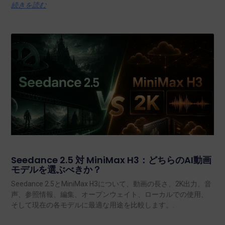
続きを読む
Seedance 2.5 対 MiniMax H3：どちらのAI動画
モデルを選ぶべきか？
Seedance 2.5とMiniMax H3について、動画の長さ、2K出力、音
声、参照情報、編集、オープンウェイト、ローカルでの使用、
そして現在の各モデルに最適な用途を比較します。.