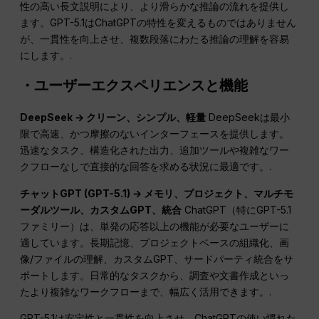
性の高い長文説明により、より滑らかな推論の流れを提供し
ます。GPT-5.1はChatGPTの特性を変えるものではありません
が、一貫性を向上させ、複数段落にわたる推論の理解を容易
にします。.
・ユーザーエクスペリエンスと機能
DeepSeek → クリーン、シンプル、軽量
DeepSeekは最小
限で高速、かつ摩擦のないインターフェースを提供します。
迅速なタスク、構造化された出力、追加ツールや複雑なワー
クフローなしで直接的な回答を求める状況に最適です。.
チャットGPT
(GPT-5.1) → メモリ、プロジェクト、マルチモ
ーダルツール、カスタムGPT、統合
ChatGPT（特にGPT-5.1
ファミリー）は、単発の応答以上の機能が必要なユーザーに
適しています。長期記憶、プロジェクトベースの組織化、画
像/ファイルの理解、カスタムGPT、サードパーティ統合をサ
ポートします。日常的なタスクから、調査や文書作成といっ
たより複雑なワークフローまで、幅広く活用できます。.
GPT-5.1は安定性と一貫性を向上させ、ChatGPTの使い慣れた