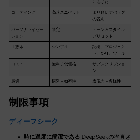
に応じた
コーディング
高速スニペット
より良いデバッグ
の説明
パーソナライゼー
限定
トーン＆スタイル
ション
プリセット
生態系
シンプル
記憶、プロジェク
ト、GPT、ツール
コスト
無料 / 低価格
サブスクリプショ
ン
最適
構造＋効率性
表現力＋多様性
制限事項
ディープシーク
時に過度に簡潔である
DeepSeekの率直さ