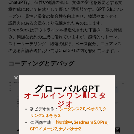
ChatGPTは、個性や物語の流れ、文体の変化を必要とする文
章作成において依然として優れた選択肢です。GPT-5.1はフレ
ーズの一貫性と長文の整合性を向上させ、物語やエッセイ、
説得力のある文章をより洗練されたものにします。
DeepSeekはアウトラインや構造化された下書き、章の骨組
み、簡潔な要約の生成に優れていますが、感情的なトーン、
ストーリーテリング、段落の移行、ペース配分、ニュアンス
のある言語表現においてはChatGPTの方が優れています。.
コーディングとデバッグ
グローバルGPT
オールインワンAIスタ
ジオ
🎬 ビデオ制作：
シーダンス2.0
,
ベオ 3.1
,
ク
リング3.0
,
そら 2
🎨 画像生成：
旅の途中
,
Seedream 5.0 Pro
,
GPTイメージ2
,
ナノバナナ2
DeepSeek → 簡潔
スニペット
, 素早い回