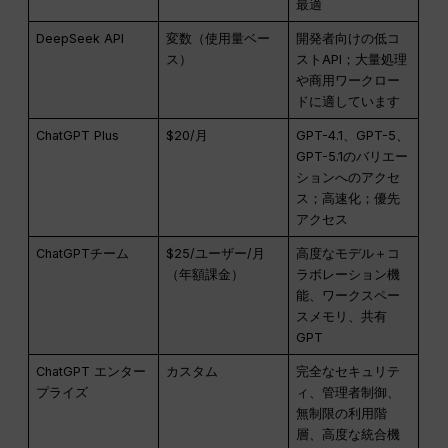
最適
DeepSeek API
変数（使用量ベー
開発者向けの低コ
ス）
ストAPI；大量処理
や商用ワークロー
ドに適しています
ChatGPT Plus
$20/月
GPT-4.1、GPT-5、
GPT-5.1のバリエー
ションへのアクセ
ス；高速化；優先
アクセス
ChatGPTチーム
$25/ユーザー/月
高度なモデル＋コ
（年額課金）
ラボレーション機
能、ワークスペー
スメモリ、共有
GPT
ChatGPT エンター
カスタム
完全なセキュリテ
プライズ
ィ、管理者制御、
無制限の利用階
層、高度な統合機