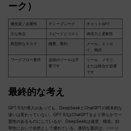
ーク）
優先度／必要性
ディープシーク
チャットGPT
主な焦点
スピードとコスト
表現力と柔軟性
典型的なタスク
概要、要約
メール、エッセ
イ、物語
ワークフロー要件
追加のツールは不
ツール、メモリ、
要です
または統合が必要
です
最終的な考え
GPT-5.1の導入があっても、DeepSeekとChatGPTの根本的な
違いは変わっていない。GPT-5.1はChatGPTをより滑らかで一
貫性のあるものにしているが、DeepSeekは速度、構造、効
率性において依然として優れている。適切な選択は、バージ