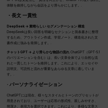
体験を維持しながら会話をより滑らかにします。.
・長文
一貫性
DeepSeek → 素晴らしい
セグメンテーション
構造
DeepSeekは長い回答を明確なセクションと箇条書きに整理
するため、アウトライン作成、学習ノート、構造化された文
書作成に強みを発揮します。.
チャットGPT
→ より滑らかな物語の流れ
ChatGPT（GPT-5.1
のバリエーションを含む）は、長い文章全体でより自然な流
れと一貫したトーンを維持します。これにより、エッセイや
説明文、可読性と流れが重要なあらゆる文章に適していま
す。.
·
パーソナライゼーション
ChatGPTには現在、様々なスタイルとトーンのプリセットが
用意されており、ユーザーは応答の形式性、親しみやすさ、
簡潔さ、表現力を選択できます。これにより、多様な文章ス