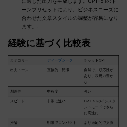
に適した出力を生成します。GPT-5.1のト
ーンプリセットにより、ビジネスニーズに
合わせた文章スタイルの調整が容易になり
ます。.
経験に基づく比較表
カテゴリー
ディープシーク
チャットGPT
出力トーン
直接的、簡潔
自然で、順応性が
あり、表現力豊か
な
創造性
中程度
強い
スピード
非常に速い
GPT-5.1のインスタ
ントモードでさら
に高速に
推論
明瞭でコンパクト
より適応的で文脈