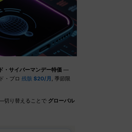
ド・サイバーマンデー特価
—
ード・プロ
残骸
$20/月
, 季節限
—切り替えることで
グローバル