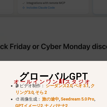
グローバルGPT
オールインワンAIスタジオ
🎬 ビデオ制作：
シーダンス2.0
,
ベオ 3.1
,
ク
リング3.0
,
そら 2
🎨 画像生成：
旅の途中
,
Seedream 5.0 Pro
,
GPTイメージ2
,
ナノバナナ2