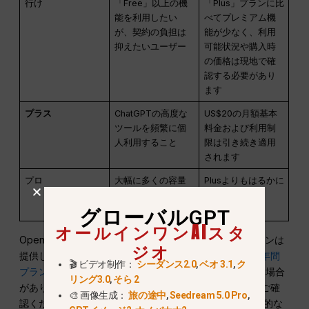
行け
「Free」以上の機
「Plus」プランに比
能を利用したい
べてプレミアム機
が、契約の負担は
能が少なく、利用
抑えたいユーザー
可能状況や購入時
の価格は現地で確
認する必要があり
ます
プラス
ChatGPTの高度な
US$20の月額基本
ツールを頻繁に個
料金および利用制
人利用すること
限は引き続き適用
されます
プロ
大幅に多くの容量
Plusよりもはるかに
を必要とするヘビ
高額です
ーユーザー
グローバルGPT
オールインワンAIスタ
OpenAIでは、年間Plusプランや複数ヶ月分の前払いプランは
ジオ
提供しておりません。詳細については、
ChatGPT Plus 年間
🎬 ビデオ制作：
シーダンス2.0
,
ベオ 3.1
,
ク
プラン
. プロモーションやトライアルの内容は変更される場合
リング3.0
,
そら 2
がありますので、各オファーの詳細は公式製品ページでご確
🎨 画像生成：
旅の途中
,
Seedream 5.0 Pro
,
認ください。当社の
ChatGPT Plus 無料体験ガイド
一般的な