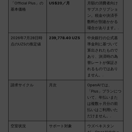
「Official Plus」の
US$20／月
月額の消費者向け
基本価格
サブスクリプショ
ン。税金や決済手
数料が別途かかる
場合があります。.
2026年7月28日時
239,778.40 UZS
中央銀行の公式基
点のUZSの推定値
準金利に基づいて
算出されたもので
あり、決済時の為
替レートが保証さ
れるものではあり
ません。.
請求サイクル
月次
OpenAIでは、
「Plus」プランにつ
いて、年払いまた
は複数ヶ月分の前
払いはご利用いた
だけません。.
空室状況
サポート対象
ウズベキスタン