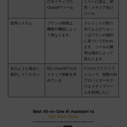
びネイティブの
ミリーに加え、研
ChatGPTツール
究・メディア向け
ツール
使用システム
プランの制限は、
クレジットの割り
機種や機能によっ
当ておよびリセッ
て異なります。
トはプランの規約
に基づいて行われ
ます。ツールの費
用は場合によって
異なります。
次のような場合に
特にChatGPTのネ
1つのサブスクリプ
選択してください
イティブ体験を求
ションで、複数のAI
めている
プロバイダーやク
リエイティブツー
ルを利用したい