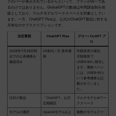
下のバーが表示されているからといって、プランが同一であ
るわけではありません。GlobalGPTの数値は年間課金制を前
提としており、マルチモデルワークスペースを対象としてい
ます。一方、ChatGPT Plusは、公式のChatGPT製品に対する
月単位のサブスクリプションです。.
決定要因
ChatGPT Plus
グローバルGPT プ
ロ
2026年7月28日時
US$20／月 基本価
年額請求の場合、
点での公表価格を
格
月額換算で
確認済み
US$10.80に相当し
ます。価格ページ
には、US$19.90と
いう参考価格も記
載されていまし
た。
注目の製品
「ChatGPT」公式
マルチモデルAIワー
定期購読
クスペース
モデルの選択
OpenAIモデルおよ
複数のモデルファ