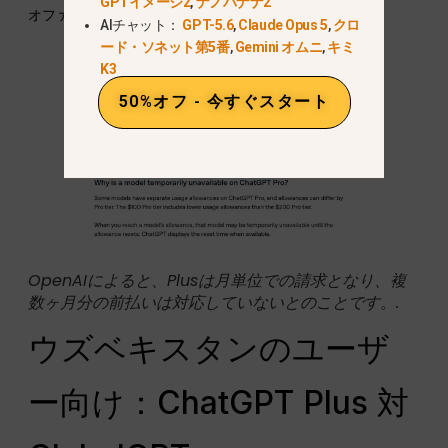
GPTイメージ2
,
ナノバナナ2
オファーの種類について説明しています。.
AIチャット：
GPT-5.6
,
Claude Opus 5
,
クロ
ード・ソネット第5番
,
Gemini オムニ
,
キミ
K3
50%オフ - 今すぐスタート
OpenAIによると、Plusは月単位での請求となり、複
数ヶ月分の前払いは対応していないとのことです。.
ウズベキスタンのユーザ
ー向け：ChatGPT Plus 対