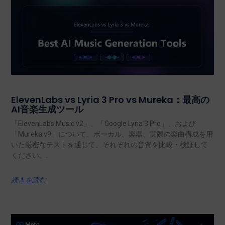
ElevenLabs vs Lyria 3 Pro vs Mureka：最高の
AI音楽生成ツール
「ElevenLabs Music v2」、「Google Lyria 3 Pro」、および
「Mureka v9」について、ボーカル、楽器、実際の楽曲構成を用
いた厳密なテストを通じて、それぞれの音質を比較・検証して
ください。.
続きを読む