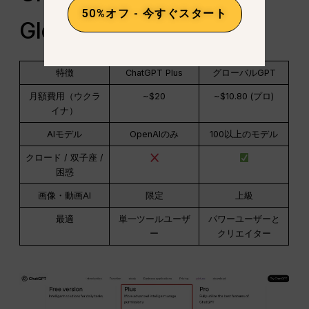
50%オフ - 今すぐスタート
GlobalGPT（簡易比較）
特徴
ChatGPT Plus
グローバルGPT
月額費用（ウクラ
~$20
~$10.80 (プロ)
イナ）
AIモデル
OpenAIのみ
100以上のモデル
クロード / 双子座 /
困惑
画像・動画AI
限定
上級
最適
単一ツールユーザ
パワーユーザーと
ー
クリエイター