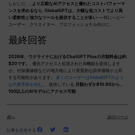
しかしだ、,
より広範なAIアクセスと優れたコストパフォーマ
ンスを求めるなら
,
GlobalGPTは、大幅な低コストでより高
い柔軟性と強力なツールを提供することが多い
— 特にヘビー
ユーザー、クリエイター、プロフェッショナル向けに。.
最終回答
2026年、ウクライナにおけるChatGPT Plusの月額料金は約
$20です。.
優先アクセスと拡張されたAI機能を提供します
が、付加価値税などの地方税により実質的な請求価格が上昇
する可能性があります。
多くのユーザーはGlobalGPTのよう
な代替手段を好む
, 、提供している
月額わずか$10.80から、
100以上のAIモデルにアクセス可能
.
前へ
次のページ
記事を共有する