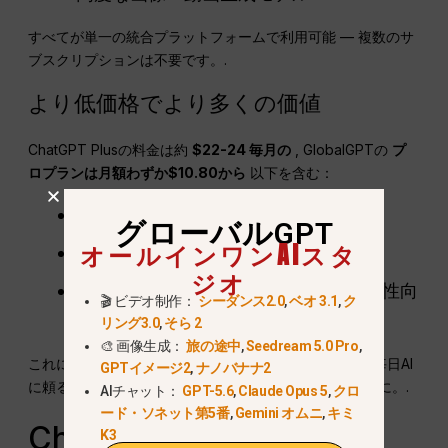
すべてが単一の統合プラットフォームで利用可能 — 複数のサ
ブスクリプションは不要です。.
より低価格でより多くの価値
ChatGPT Plusの料金は約
$22-24 毎月の
, GlobalGPTの
プ
ロプランは月額わずか$10.80から
以下を含む：
複数の最先端AIモデル
グローバルGPT
オールインワンAIスタ
リアルタイム検索および推論ツール
ジオ
強化されたクリエイティブ機能と生産性向
🎬 ビデオ制作：
シーダンス2.0
,
ベオ 3.1
,
ク
上機能
リング3.0
,
そら 2
🎨 画像生成：
旅の途中
,
Seedream 5.0 Pro
,
これによりGlobalGPTは
より費用対効果の高い選択肢
毎日AI
GPTイメージ2
,
ナノバナナ2
に頼るクリエイター、プロフェッショナル、学生のために。.
AIチャット：
GPT-5.6
,
Claude Opus 5
,
クロ
ード・ソネット第5番
,
Gemini オムニ
,
キミ
ChatGPT Plus vs
K3