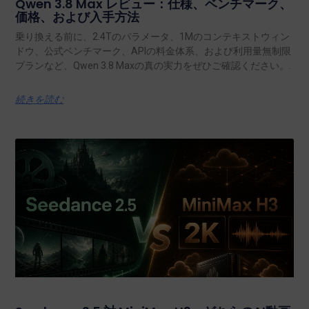
Qwen 3.8 Max レビュー：仕様、ベンチマーク、
価格、および入手方法
乗り換える前に、2.4Tのパラメータ、1Mのコンテキストウィン
ドウ、公式ベンチマーク、APIの料金体系、および利用量無制限
プランなど、Qwen 3.8 Maxの真の実力をぜひご確認ください。.
続きを読む