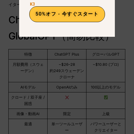
K3
イター、プロフェッショナル、チーム向け。.
50%オフ - 今すぐスタート
ChatGPT Plus vs
GlobalGPT（簡易比較）
特徴
ChatGPT Plus
グローバルGPT
月額費用（スウェ
~$26–28
~$10.80 (プロ)
ーデン）
約249スウェーデン
クローナ
AIモデル
OpenAIのみ
100以上のモデル
クロード / 双子座 /
困惑
画像・動画AI
限定
上級
最適
単一ツールユーザ
パワーユーザーと
ー
クリエイター