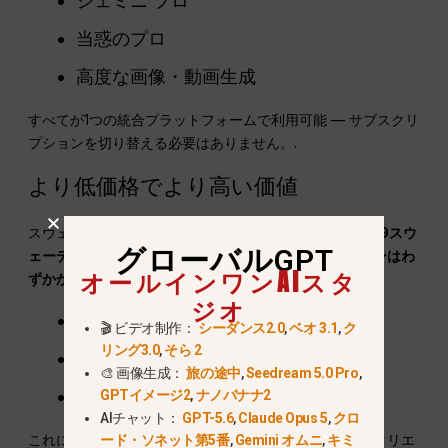
ジェミニ プロ
当惑のプロ
高度な画像・動画生成
すべてが1つの統合プラットフォームで利用可能 — サブスクリ
プションを切り替える必要はありません。.
より低価格でより高い価値
スウェーデンにおけるChatGPT Plusの料金は約
月額249スウ
グローバルGPT
ェーデンクローナ
(~$26–28)、GlobalGPTの
プロプランはわ
オールインワンAIスタ
ずかから
$月額10.80
以下を含む：
ジオ
複数の高度なAIモデル
🎬 ビデオ制作：
シーダンス2.0
,
ベオ 3.1
,
ク
リング3.0
,
そら 2
リアルタイム検索および推論ツール
🎨 画像生成：
旅の途中
,
Seedream 5.0 Pro
,
強化された推論と創造性モデル
GPTイメージ2
,
ナノバナナ2
AIチャット：
GPT-5.6
,
Claude Opus 5
,
クロ
これによりGlobalGPTは
より費用対効果の高い選択肢
クリエ
ード・ソネット第5番
,
Gemini オムニ
,
キミ