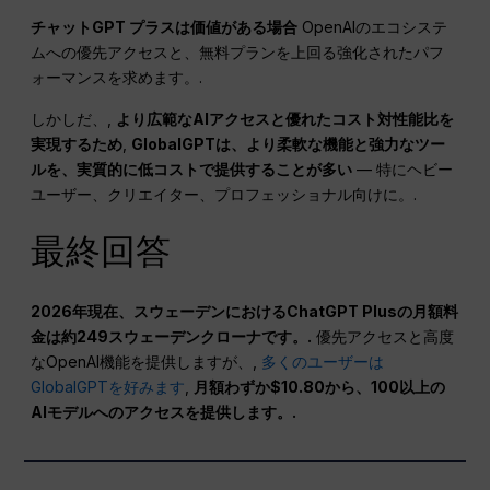
チャットGPT
プラスは価値がある場合
OpenAIのエコシステ
ムへの優先アクセスと、無料プランを上回る強化されたパフ
ォーマンスを求めます。.
しかしだ、,
より広範なAIアクセスと優れたコスト対性能比を
実現するため
,
GlobalGPTは、より柔軟な機能と強力なツー
ルを、実質的に低コストで提供することが多い
— 特にヘビー
ユーザー、クリエイター、プロフェッショナル向けに。.
最終回答
2026年現在、スウェーデンにおけるChatGPT Plusの月額料
金は約249スウェーデンクローナです。.
優先アクセスと高度
なOpenAI機能を提供しますが、,
多くのユーザーは
GlobalGPTを好みます
,
月額わずか$10.80から、100以上の
AIモデルへのアクセスを提供します。.