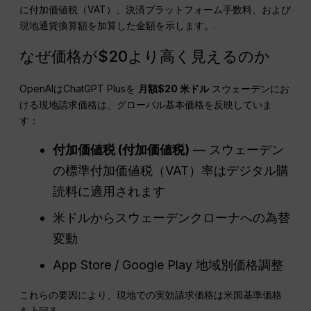
に付加価値税（VAT）、決済プラットフォーム手数料、および
現地通貨換算額を加算した金額を示します。.
なぜ価格が$20より高く見えるのか
OpenAIはChatGPT Plusを
月額$20
米ドル
スウェーデンにお
ける現地請求価格は、グローバル基本価格を反映していま
す：
付加価値税
(付加価値税)
— スウェーデン
の標準付加価値税（VAT）率はデジタル購
読料に適用されます
米ドルからスウェーデンクローナへの為替
変動
App Store / Google Play 地域別価格調整
これらの要因により、現地での実効請求価格は米国基準価格
を上回る。.