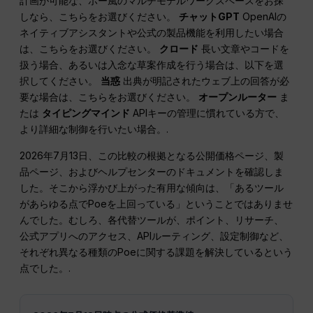
計画が可能な、ポー風のマルチモデルワークスペースをお探
しなら、こちらをお選びください。
チャットGPT
OpenAIの
ネイティブアシスタントや公式の製品機能を利用したい場合
は、こちらをお選びください。
クロード
長い文章やコードを
扱う場合、あるいは入念な草案作成を行う場合は、以下を選
択してください。
当惑
出典が明記されたウェブ上の回答が必
要な場合は、こちらをお選びください。
オープンルーター
ま
たは
タイピングマインド
APIキーの管理に慣れている方で、
より詳細な制御を行いたい場合。.
2026年7月13日、この比較の根拠となる公開価格ページ、製
品ページ、およびヘルプセンターのドキュメントを確認しま
した。そこから浮かび上がった有用な傾向は、「あるツール
があらゆる点でPoeを上回っている」ということではありませ
んでした。むしろ、各代替ツールが、ポイント、リサーチ、
公式アプリへのアクセス、APIルーティング、設定制御など、
それぞれ異なる種類のPoeに関する課題を解決しているという
点でした。.