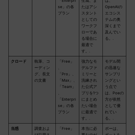
「Enterpri
生成、ま
は、
se」の各
たはアシ
OpenAIの
プラン
スタント
エコシス
としての
テムの奥
ワークフ
深くまで
ローであ
及んでい
る場合に
る。.
最適で
す。.
クロード
執筆、コ
「Free」
強力なモ
モデル間
ーディン
、
デルファ
の迅速な
グ、長文
「Pro」、
ミリーと
サンプリ
の文書
「Max」、
洗練され
ングとい
「Team」
た公式ア
う点で
、
プリを1つ
は、Poeの
「Enterpri
にまとめ
方が依然
se」の各
たい場合
として優
プラン
に最適で
れてい
す。.
る。.
当惑
調査およ
「Free」
本当に必
ポーは、
び引用さ
、
要なのが
ボットを