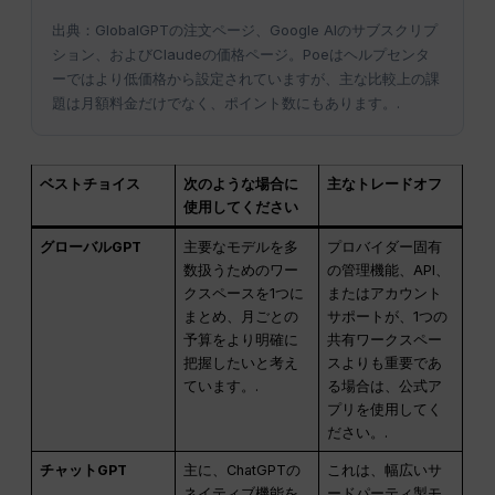
出典：GlobalGPTの注文ページ、Google AIのサブスクリプ
ション、およびClaudeの価格ページ。Poeはヘルプセンタ
ーではより低価格から設定されていますが、主な比較上の課
題は月額料金だけでなく、ポイント数にもあります。.
ベストチョイス
次のような場合に
主なトレードオフ
使用してください
グローバルGPT
主要なモデルを多
プロバイダー固有
数扱うためのワー
の管理機能、API、
クスペースを1つに
またはアカウント
まとめ、月ごとの
サポートが、1つの
予算をより明確に
共有ワークスペー
把握したいと考え
スよりも重要であ
ています。.
る場合は、公式ア
プリを使用してく
ださい。.
チャットGPT
主に、ChatGPTの
これは、幅広いサ
ネイティブ機能を
ードパーティ製モ