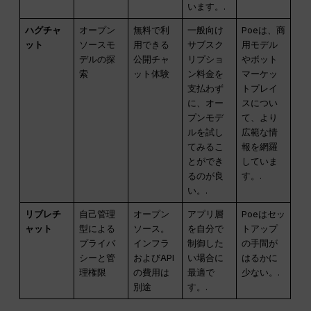
います。.
ハグチャ
オープン
無料で利
一般向け
Poeは、商
ット
ソースモ
用できる
サブスク
用モデル
デルの探
公開チャ
リプショ
やボット
索
ット体験
ン料金を
マーケッ
支払わず
トプレイ
に、オー
スについ
プンモデ
て、より
ルを試し
広範な情
てみるこ
報を網羅
とができ
していま
るのが良
す。.
い。.
リブレチ
自己管理
オープン
アプリ層
Poeはセッ
ャット
型による
ソース。
を自分で
トアップ
プライバ
インフラ
制御した
の手間が
シーと管
およびAPI
い場合に
はるかに
理権限
の費用は
最適で
少ない。.
別途
す。.