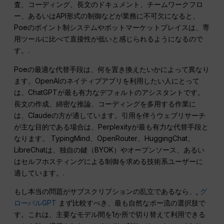
査、コーディング、長文のドキュメント、チームワークフロ
ー、あるいはAPI形式の制御などが業務に不可欠になると、
Poeのポイント制システムやボットマーケットプレイスは、専
用ツールに比べて直接性が低いと感じられるようになるので
す。.
Poeの最適な代替手段は、何を置き換えたいかによって異なり
ます。OpenAIのネイティブアプリを利用したい人にとって
は、ChatGPTが最も有力なデフォルトのアシスタントです。
長文の作成、綿密な推論、コーディングを多用する作業に
は、Claudeの方が適しています。引用を伴うウェブリサーチ
が主な目的である場合は、Perplexityが最も有力な代替手段と
なります。 TypingMind、OpenRouter、HuggingChat、
LibreChatは、独自の鍵（BYOK）やオープンソース、あるい
はセルフホスティングによる制御を求める技術系ユーザーに
適しています。.
もし本当の問題がサブスクリプションの乱立であるなら、,
グ
ローバルGPT
まず比較すべき、最も自然なポー流の選択肢で
す。これは、主要なモデル間を1か所で切り替えて利用できる