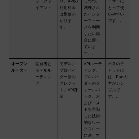
ットクラ
り。APIの
しつつ、
ーザーに
イアント
利用料金
洗練され
とって使
は別途か
たインタ
いやすい
かりま
ーフェー
です。.
す。
スを利用
したい場
合に適し
ていま
す。.
オープン
開発者と
モデル／
APIルーテ
日常のチ
ルーター
モデルル
プロバイ
ィング、
ャットに
ーティン
ダー別の
プロバイ
は、Poeの
グ
クレジッ
ダーのフ
方がシン
ト／API課
ォールバ
プルで
金
ック、お
す。.
よびコス
トを意識
した技術
的なワー
クフロー
に適して