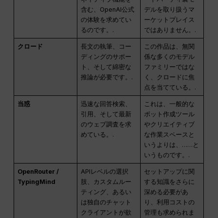
含む、OpenAI公式
デルを取り扱うマ
の体験を求めてい
ーケットプレイス
るのです。.
ではありません。.
クロード
長文の執筆、コー
この作品は、無関
ディングのサポー
係な多くのモデル
ト、そして綿密な
ファミリーではな
推論が必要です。.
く、クロードに焦
点を当てている。.
当惑
迅速な回答検索、
これは、一般的な
引用、そして最新
ボット作成ツール
のウェブ調査を求
やクリエイティブ
めている。.
な作業スペースと
いうよりは、……と
いうものです。.
OpenRouter /
APIレベルの選択
セットアップに関
TypingMind
肢、カスタムルー
する知識をさらに
ティング、あるい
深める必要があ
は独自のチャット
り、利用コストの
クライアントが欲
管理も求められま