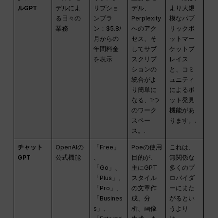
ルGPT
デルによ
リプショ
デル、
より大規
る日々の
ンプラ
Perplexity
模なパブ
業務
ン：$5.8/
へのアク
リックボ
月からの
セス、そ
ットマー
年間料金
してサブ
ケットプ
を表示
スクリプ
レイス
ションの
と、コミ
統合がよ
ュニティ
り簡単に
によるボ
なる、1つ
ット発見
のワーク
機能があ
スペー
ります。.
ス。.
チャット
OpenAIの
「Free」
Poeの使用
これは、
GPT
公式機能
、
目的が、
無関係な
「Go」、
主にGPT
多くのプ
「Plus」、
スタイル
ロバイダ
「Pro」、
の文章作
ーにまた
「Busines
成、分
がるとい
s」、
析、画像
うより