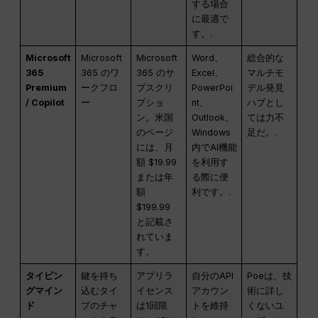
する場合
に最適で
す。.
Microsoft
Microsoft
Microsoft
Word、
総合的な
365
365 のワ
365 のサ
Excel、
マルチモ
Premium
ークフロ
ブスクリ
PowerPoi
デル発見
/ Copilot
ー
プショ
nt、
ハブとし
ン。米国
Outlook、
ては力不
のページ
Windows
足だ。.
には、月
内でAI機能
額 $19.99
を利用す
または年
る際に便
額
利です。.
$199.99
と記載さ
れていま
す。
タイピン
鍵を持ち
アプリラ
自分のAPI
Poeは、技
グマイン
込むタイ
イセンス
アカウン
術に詳し
ド
プのチャ
は1回限
トを維持
くないユ