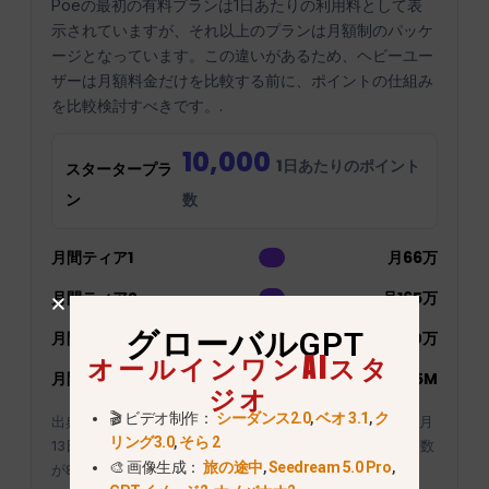
Poeの最初の有料プランは1日あたりの利用料として表
示されていますが、それ以上のプランは月額制のパッケ
ージとなっています。この違いがあるため、ヘビーユー
ザーは月額料金だけを比較する前に、ポイントの仕組み
を比較検討すべきです。.
10,000
1日あたりのポイント
スタータープラ
ン
数
月間ティア1
月66万
月間ティア2
月165万
グローバルGPT
月間ティア3
月間330万
オールインワンAIスタ
月間ティア4
月8.25M
ジオ
🎬 ビデオ制作：
シーダンス2.0
,
ベオ 3.1
,
ク
出典：Poeのサブスクリプションプランページ（2026年7月
リング3.0
,
そら 2
13日確認）。棒グラフのスケールでは、月間最大ポイント数
🎨 画像生成：
旅の途中
,
Seedream 5.0 Pro
,
が8.25Mポイントとして設定されています。.