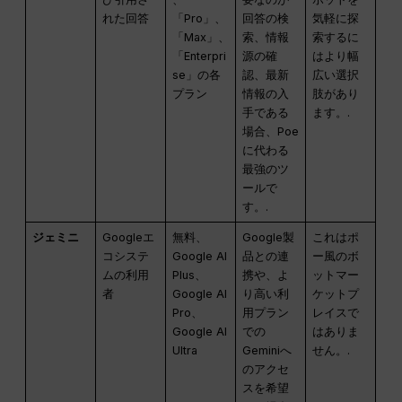
れた回答
「Pro」、
回答の検
気軽に探
「Max」、
索、情報
索するに
「Enterpri
源の確
はより幅
se」の各
認、最新
広い選択
プラン
情報の入
肢があり
手である
ます。.
場合、Poe
に代わる
最強のツ
ールで
す。.
ジェミニ
Googleエ
無料、
Google製
これはポ
コシステ
Google AI
品との連
ー風のボ
ムの利用
Plus、
携や、よ
ットマー
者
Google AI
り高い利
ケットプ
Pro、
用プラン
レイスで
Google AI
での
はありま
Ultra
Geminiへ
せん。.
のアクセ
スを希望