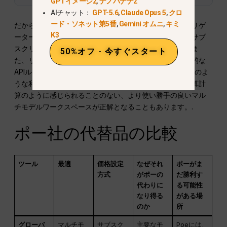
GPTイメージ2
,
ナノバナナ2
AIチャット：
GPT-5.6
,
Claude Opus 5
,
クロ
ード・ソネット第5番
,
Gemini オムニ
,
キミ
だからこそ、最適な代替手段が必ずしも別のモデルアグリゲ
K3
ーターであるとは限りません。場合によっては、公式のサブ
スクリプションサービスが正解となることもあります。ま
50%オフ - 今すぐスタート
た、リサーチエンジンが正解となることもあれば、技術的な
APIルーターが正解となることもあります。さらに、Poeのよ
うな利点を維持しつつ、すべてのプロンプトがまるで予算計
算のように感じられることのない、より使い勝手の良いマル
チモデルワークスペースが正解となることもあります。.
ポー社の代替品の比較
ツール
最適
価格設定
なぜそれ
ポーがま
方式
がポーの
だ勝利す
代わりに
る可能性
なり得る
がある場
のか
所
グローバ
マルチモ
サブスク
主要なモ
Poeには、