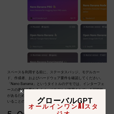
スペースを利用する前に、ステータスバッジ、モデルカー
ド、作成者、およびハードウェア要件を確認してください。
「Nano Banana」というタイトルのデモでは、インターフェ
ースの裏側で異なるイメージモデルが使用されている可能性
があるため、名前だけではGoogleの最新モデルが実行されて
グローバルGPT
いることの証拠にはなりません。.
オールインワンAIスタ
ジオ