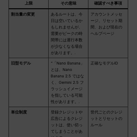
上限
その意味
確認すべき事項
割当量の変更
あるルートは、今
アカウントメッセ
日は空いているか
ージ、リセット期
もしれませんが、
間、および現在の
需要がピークの時
ヘルプページ
間帯には運行本数
が少なくなる場合
があります。.
旧型モデル
“「Nano Banana」
正確なモデルID
とは、Nano
Banana 2.5 ではな
く、Gemini 2.5 フ
ラッシュイメージ
を指している可能
性があります。.
単位制度
登録クレジットや
世代ごとのクレジ
広告によるクレジ
ットとリセットの
ットは、使い切っ
ルール
てしまうことがあ