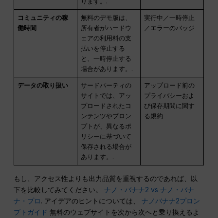
ります。.
コミュニティの稼
無料のデモ版は、
実行中／一時停止
働時間
所有者がハードウ
／エラーのバッジ
ェアの利用料の支
払いを停止する
と、一時停止する
場合があります。.
データの取り扱い
サードパーティの
アップロード前の
サイトでは、アッ
プライバシーおよ
プロードされたコ
び保存期間に関す
ンテンツやプロン
る規約
プトが、異なるポ
リシーに基づいて
保存される場合が
あります。.
もし、アクセス性よりも出力品質を重視するのであれば、以
下を比較してみてください。
ナノ・バナナ2 vs ナノ・バナ
ナ・プロ
. アイデアのヒントについては、
ナノバナナ2プロン
プトガイド
無料のウェブサイトを次から次へと乗り換えるよ