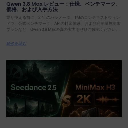
Qwen 3.8 Max レビュー：仕様、ベンチマーク、
価格、および入手方法
乗り換える前に、2.4Tのパラメータ、1Mのコンテキストウィン
ドウ、公式ベンチマーク、APIの料金体系、および利用量無制限
プランなど、Qwen 3.8 Maxの真の実力をぜひご確認ください。.
続きを読む