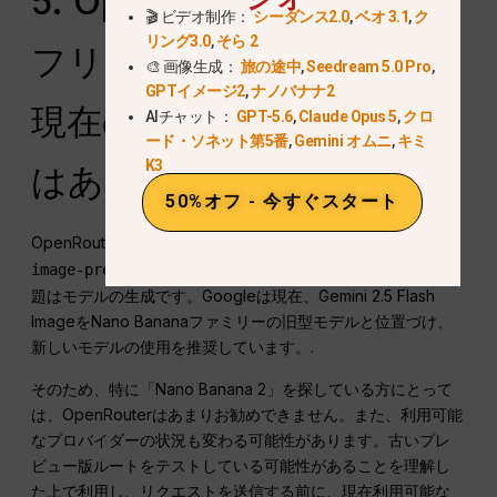
5. OpenRouter：レガシー
🎬 ビデオ制作：
シーダンス2.0
,
ベオ 3.1
,
ク
リング3.0
,
そら 2
フリーのルートであり、
🎨 画像生成：
旅の途中
,
Seedream 5.0 Pro
,
GPTイメージ2
,
ナノバナナ2
現在のデフォルト設定で
AIチャット：
GPT-5.6
,
Claude Opus 5
,
クロ
ード・ソネット第5番
,
Gemini オムニ
,
キミ
K3
はありません
50%オフ - 今すぐスタート
OpenRouterが掲載しました
google/gemini-2.5-flash-
Nano Bananaの無料ルートとして。問
image-preview:無料
題はモデルの生成です。Googleは現在、Gemini 2.5 Flash
ImageをNano Bananaファミリーの旧型モデルと位置づけ、
新しいモデルの使用を推奨しています。.
そのため、特に「Nano Banana 2」を探している方にとって
は、OpenRouterはあまりお勧めできません。また、利用可能
なプロバイダーの状況も変わる可能性があります。古いプレ
ビュー版ルートをテストしている可能性があることを理解し
た上で利用し、リクエストを送信する前に、現在利用可能な