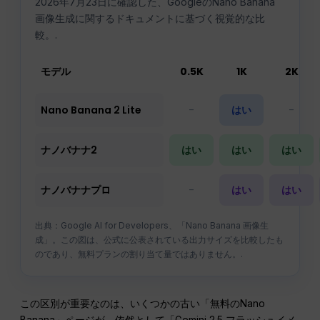
2026年7月23日に確認した、GoogleのNano Banana
画像生成に関するドキュメントに基づく視覚的な比
較。.
モデル
0.5K
1K
2K
Nano Banana 2 Lite
-
はい
-
ナノバナナ2
はい
はい
はい
ナノバナナプロ
-
はい
はい
出典：Google AI for Developers、「Nano Banana 画像生
成」。この図は、公式に公表されている出力サイズを比較したも
のであり、無料プランの割り当て量ではありません。.
この区別が重要なのは、いくつかの古い「無料のNano
Banana」ページが、依然として「Gemini 2.5 フラッシュイメ