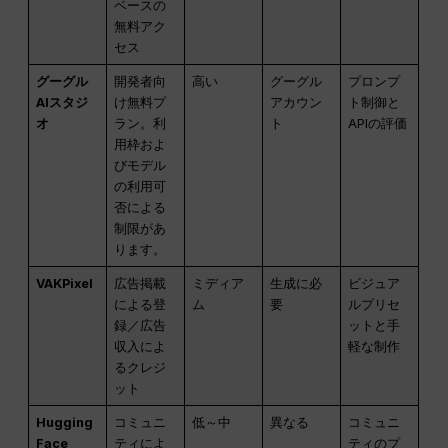
ベースの
無料アク
セス
グーグル
開発者向
高い
グーグル
プロンプ
AIスタジ
け無料プ
アカウン
ト制御と
オ
ラン。利
ト
APIの評価
用枠およ
びモデル
の利用可
否による
制限があ
ります。
VAKPixel
広告掲載
ミディア
生成に必
ビジュア
による登
ム
要
ルプリセ
録／広告
ットと手
収入によ
軽な制作
るクレジ
ット
Hugging
コミュニ
低～中
異なる
コミュニ
Face
ティによ
ティのプ