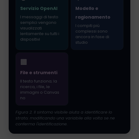
Servizio OpenAI
Modello e
I messaggi di testo
ragionamento
semplici vengono
I compiti più
visualizzati
complessi sono
lentamente su tutti i
ancora in fase di
dispositivi
studio
▦
File e strumenti
Il testo funziona; la
ricerca, i file, le
immagini o Canvas
no
Figura 2. Il sintomo visibile aiuta a identificare lo
strato; modificando una variabile alla volta se ne
conferma l'identificazione.