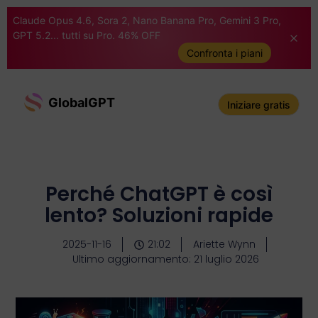
Claude Opus 4.6, Sora 2, Nano Banana Pro, Gemini 3 Pro,
GPT 5.2... tutti su Pro. 46% OFF
Confronta i piani
GlobalGPT
Iniziare gratis
Perché ChatGPT è così
lento? Soluzioni rapide
2025-11-16
21:02
Ariette Wynn
Ultimo aggiornamento: 21 luglio 2026