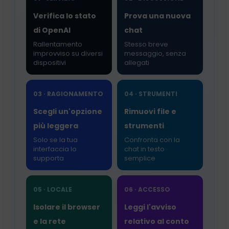
Verifica lo stato
Prova una nuova
di OpenAI
chat
Rallentamento
Stesso breve
improvviso su diversi
messaggio, senza
dispositivi
allegati
03 · RAGIONAMENTO
04 · STRUMENTI
Scegli un'opzione
Rimuovi file e
più leggera
strumenti
Solo se la tua
Confronta con la
interfaccia lo
chat in testo
supporta
semplice
05 · LOCALE
06 · ACCESSO
Isolare il browser
Leggi l'avviso
e la rete
relativo al conto