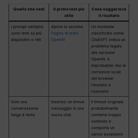
Quello che vedi
Il primo test più
Cosa suggerisce
utile
il risultato
I prompt semplici
Aprire la sezione
Un incidente
sono lenti su più
Pagina di stato
classificato come
dispositivi o reti
OpenAI
ChatGPT indica un
problema legato
alla versione
OpenAI; è
improbabile che le
correzioni locali
del browser
riescano a
risolverlo
Solo una
Inserisci un breve
Il thread originale
conversazione
messaggio in una
probabilmente
lunga è lenta
nuova chat
contiene troppo
contesto o
comporta un
carico eccessivo