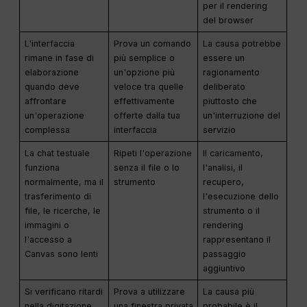
per il rendering
del browser
L'interfaccia
Prova un comando
La causa potrebbe
rimane in fase di
più semplice o
essere un
elaborazione
un'opzione più
ragionamento
quando deve
veloce tra quelle
deliberato
affrontare
effettivamente
piuttosto che
un'operazione
offerte dalla tua
un'interruzione del
complessa
interfaccia
servizio
La chat testuale
Ripeti l'operazione
Il caricamento,
funziona
senza il file o lo
l'analisi, il
normalmente, ma il
strumento
recupero,
trasferimento di
l'esecuzione dello
file, le ricerche, le
strumento o il
immagini o
rendering
l'accesso a
rappresentano il
Canvas sono lenti
passaggio
aggiuntivo
Si verificano ritardi
Prova a utilizzare
La causa più
nella digitazione,
una finestra privata
probabile è il