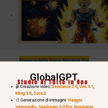
Prova subito Nano Banana Pro
fficiale di Google Gemini 3 Pro
e Google
Documenta
GlobalGPT
Studio AI Tutto In Uno
🎬 Creazione video:
Seedance 2.0
,
Veo 3.1
,
Kling 3.0
,
Sora 2
🎨 Generazione di immagini:
Viaggio
?
intermedio
,
Seedream 5.0 Pro
,
Immagine