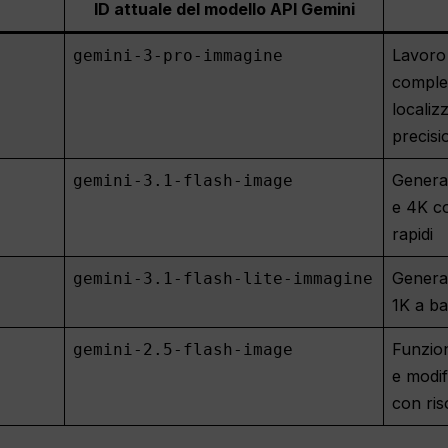
ID attuale del modello API Gemini
Lavoro v
gemini-3-pro-immagine
comples
localiz
precisi
Generaz
gemini-3.1-flash-image
e 4K co
rapidi
Generaz
gemini-3.1-flash-lite-immagine
1K a ba
Funzion
gemini-2.5-flash-image
e modif
con ri