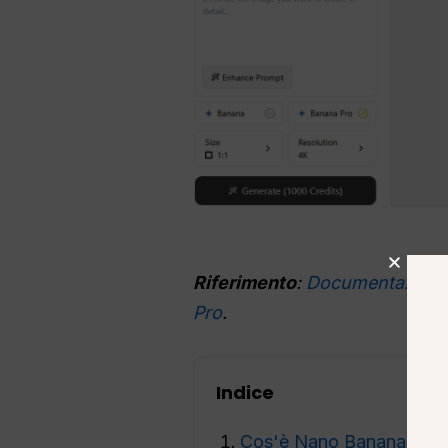
Riferimento
:
Documentazione u
Pro
.
Indice
Cos'è Nano Banana Pro