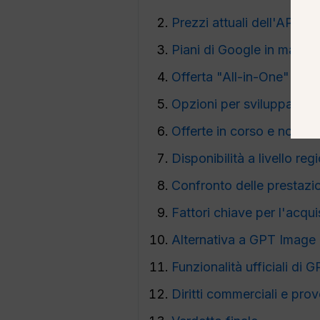
Prezzi attuali dell'API 
Piani di Google in materia 
Offerta "All-in-One" Glo
Opzioni per sviluppatori 
Offerte in corso e note s
Disponibilità a livello reg
Confronto delle prestazi
Fattori chiave per l'acqui
Alternativa a GPT Image
Funzionalità ufficiali di
Diritti commerciali e pro