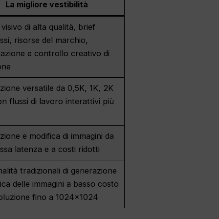
La migliore vestibilità
isivo di alta qualità, brief
si, risorse del marchio,
zazione e controllo creativo di
one
ione versatile da 0,5K, 1K, 2K
n flussi di lavoro interattivi più
ione e modifica di immagini da
ssa latenza e a costi ridotti
alità tradizionali di generazione
ica delle immagini a basso costo
soluzione fino a 1024×1024