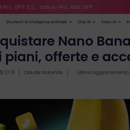
 Pro, GPT 5.2... tutti su Pro. 46% OFF
Strumenti di intelligenza artificiale
Chat AI
Video AI
I
quistare Nano Banan
i piani, offerte e ac
07:31
Claude McKenzie
Ultimo aggiornamento: