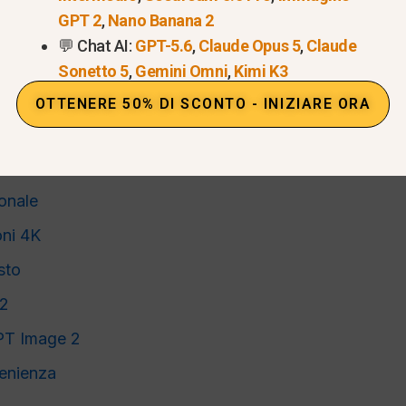
GPT 2
,
Nano Banana 2
Nano Banana Pro
💬 Chat AI:
GPT-5.6
,
Claude Opus 5
,
Claude
di intelligenza artificiale
Sonetto 5
,
Gemini Omni
,
Kimi K3
balGPT
OTTENERE 50% DI SCONTO - INIZIARE ORA
e aziende
ulle promozioni
ionale
oni 4K
sto
 2
 GPT Image 2
venienza