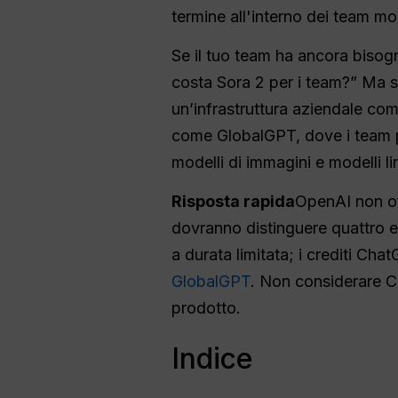
termine all'interno dei team molt
Se il tuo team ha ancora bisogn
costa Sora 2 per i team?” Ma s
un’infrastruttura aziendale co
come GlobalGPT, dove i team p
modelli di immagini e modelli l
Risposta rapida
OpenAI non of
dovranno distinguere quattro e
a durata limitata; i crediti Cha
GlobalGPT
. Non considerare 
prodotto.
Indice