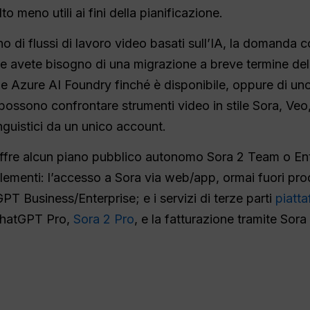
o meno utili ai fini della pianificazione.
o di flussi di lavoro video basati sull’IA, la domanda
e avete bisogno di una migrazione a breve termine dell
me Azure AI Foundry finché è disponibile, oppure di un
ossono confrontare strumenti video in stile Sora, Veo
inguistici da un unico account.
fre alcun piano pubblico autonomo Sora 2 Team o Ente
lementi: l’accesso a Sora via web/app, ormai fuori prod
tGPT Business/Enterprise; e i servizi di terze parti
piatt
ChatGPT Pro,
Sora 2 Pro
, e la fatturazione tramite Sor