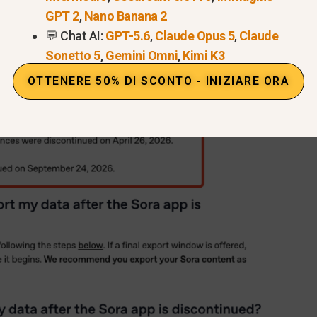
GPT 2
,
Nano Banana 2
💬 Chat AI:
GPT-5.6
,
Claude Opus 5
,
Claude
Sonetto 5
,
Gemini Omni
,
Kimi K3
OTTENERE 50% DI SCONTO - INIZIARE ORA