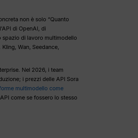
 concreta non è solo “Quanto
’API di OpenAI, di
o spazio di lavoro multimodello
, Kling, Wan, Seedance,
rprise. Nel 2026, i team
uzione; i prezzi delle API Sora
aforme multimodello come
a API come se fossero lo stesso