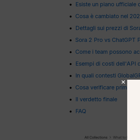
Esiste un piano ufficiale
Cosa è cambiato nel 20
Dettagli sui prezzi di Sor
Sora 2 Pro vs ChatGPT 
Come i team possono acced
Esempi di costi dell'API
In quali contesti GlobalG
Cosa verificare prima di 
Il verdetto finale
FAQ