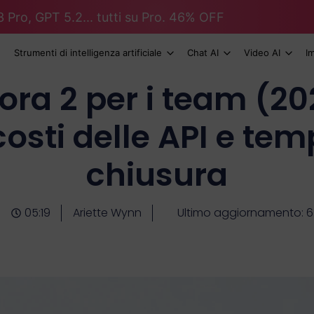
 Pro, GPT 5.2... tutti su Pro. 46% OFF
Strumenti di intelligenza artificiale
Chat AI
Video AI
I
Sora 2 per i team (2
 costi delle API e tem
chiusura
05:19
Ariette Wynn
Ultimo aggiornamento: 