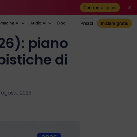
Confronta i piani
mmagine AI
Audio AI
Blog
Prezzi
Iniziare gratis
026): piano
pistiche di
6 agosto 2026