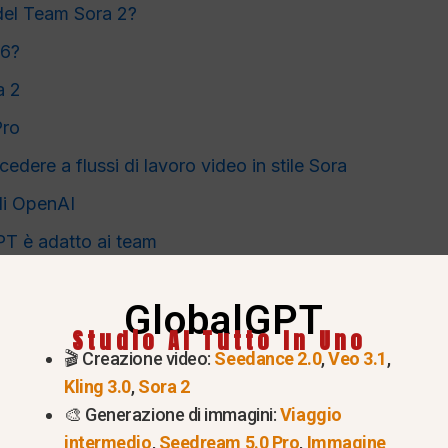
 del Team Sora 2?
26?
a 2
Pro
ere a flussi di lavoro video in stile Sora
 di OpenAI
PT è adatto ai team
effettuare il pagamento
GlobalGPT
Studio AI Tutto In Uno
🎬 Creazione video:
Seedance 2.0
,
Veo 3.1
,
Kling 3.0
,
Sora 2
🎨 Generazione di immagini:
Viaggio
intermedio
,
Seedream 5.0 Pro
,
Immagine