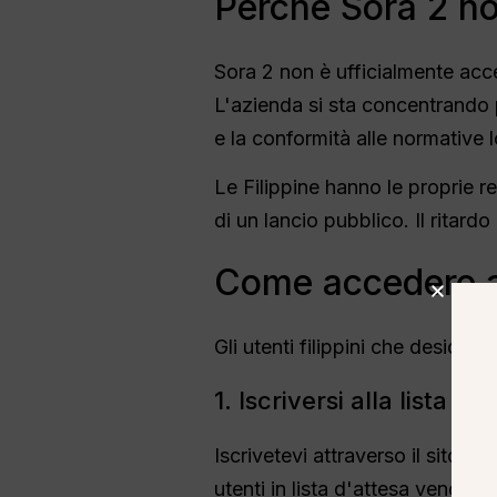
Perché Sora 2 non
Sora 2 non è ufficialmente acce
L'azienda si sta concentrando p
e la conformità alle normative l
Le Filippine hanno le proprie r
di un lancio pubblico. Il ritardo
Come accedere a 
Gli utenti filippini che desider
1. Iscriversi alla lista d'
Iscrivetevi attraverso il sito we
utenti in lista d'attesa vengon