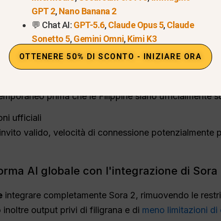
GPT 2
,
Nano Banana 2
💬 Chat AI:
GPT-5.6
,
Claude Opus 5
,
Claude
 attendere diverse settimane o mesi
Sonetto 5
,
Gemini Omni
,
Kimi K3
un codice invito
OTTENERE 50% DI SCONTO - INIZIARE ORA
n server statunitense o canadese e accedere con un cod
mporaneo prima che le Filippine siano ufficialmente s
i ufficiali
nvito valido, velocità di connessione potenzialmente pi
forma AI globale con l'integrazione di Sora
e
integrare completamente Sora 2, rimuovendo le restri
inoltre output privi di filigrana e di
meno limitazioni di