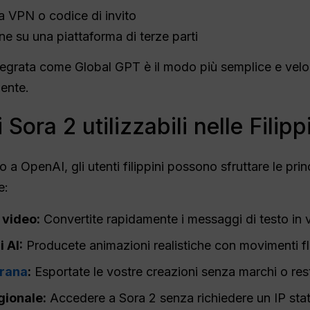
 VPN o codice di invito
ne su una piattaforma di terze parti
tegrata come Global GPT è il modo più semplice e veloce 
ente.
 Sora 2 utilizzabili nelle Filipp
 OpenAI, gli utenti filippini possono sfruttare le princ
e:
 video:
Convertite rapidamente i messaggi di testo in 
 AI:
Producete animazioni realistiche con movimenti fluid
grana
:
Esportate le vostre creazioni senza marchi o rest
gionale:
Accedere a Sora 2 senza richiedere un IP sta