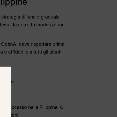
lippine
strategia di lancio graduale.
istema, la corretta moderazione
he OpenAI deve rispettare prima
e affidabile a tutti gli utenti.
ratiche:
dell'accesso nelle Filippine. Gli
e regioni.