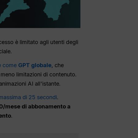
cesso è limitato agli utenti degli
iale.
me come
GPT globale
, che
on meno limitazioni di contenuto.
nimazioni AI all'istante.
 massima di 25 secondi
.
0/mese di abbonamento a
ento
.