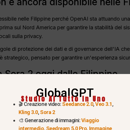
 è ancora disponibile nelle Fi
ssibile nelle Filippine perché OpenAI sta attuando una 
rima sul Nord America per garantire la stabilità del s
ocali sulla privacy.
egole di protezione dei dati e di governance dell'IA c
 è strategico, pensato per garantire un'esperienza sicura 
Sora 2 oggi dalle Filippine
GlobalGPT
ano utilizzare Sora 2 in anticipo hanno diverse opzioni p
Studio AI Tutto In Uno
🎬 Creazione video:
Seedance 2.0
,
Veo 3.1
,
attesa ufficiale
Kling 3.0
,
Sora 2
b o l'app di Sora 2 per ricevere le notifiche di apertura 
🎨 Generazione di immagini:
Viaggio
o spesso privilegiati quando OpenAI si espande in nuov
intermedio
,
Seedream 5.0 Pro
,
Immagine