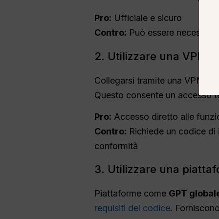
Pro:
Ufficiale e sicuro
Contro:
Può essere necessario
2. Utilizzare una VPN e 
Collegarsi tramite una VPN a u
Questo consente un accesso te
Pro:
Accesso diretto alle funzion
Contro:
Richiede un codice di i
conformità
3. Utilizzare una piatta
Piattaforme come
GPT global
requisiti del codice
. Forniscono 