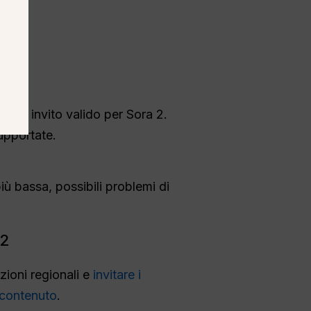
ice invito valido per Sora 2.
upportate.
ù bassa, possibili problemi di
 2
zioni regionali e
invitare i
 contenuto
.