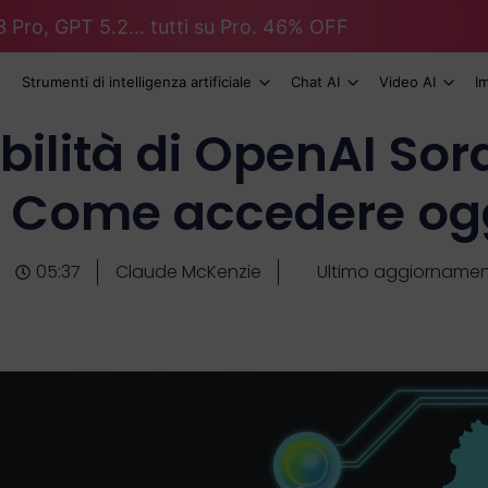
 Pro, GPT 5.2... tutti su Pro. 46% OFF
Strumenti di intelligenza artificiale
Chat AI
Video AI
I
bilità di OpenAI Sora
 - Come accedere ogg
05:37
Claude McKenzie
Ultimo aggiornamen