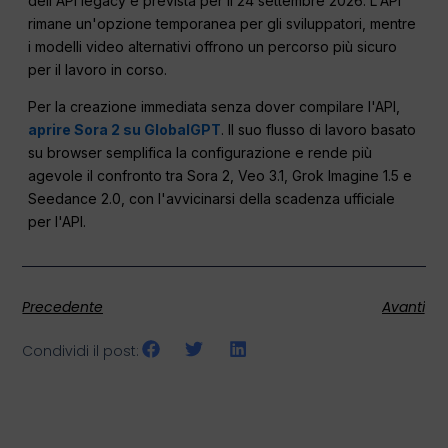
dell'API legacy è prevista per il 24 settembre 2026. L'API
rimane un'opzione temporanea per gli sviluppatori, mentre
i modelli video alternativi offrono un percorso più sicuro
per il lavoro in corso.
Per la creazione immediata senza dover compilare l'API,
aprire Sora 2 su GlobalGPT
. Il suo flusso di lavoro basato
su browser semplifica la configurazione e rende più
agevole il confronto tra Sora 2, Veo 3.1, Grok Imagine 1.5 e
Seedance 2.0, con l'avvicinarsi della scadenza ufficiale
per l'API.
Precedente
Avanti
Condividi il post: