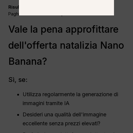
Risultato:
Paghi meno e ottieni molte più funzionalità.
Vale la pena approfittare
dell'offerta natalizia Nano
Banana?
Sì, se:
Utilizza regolarmente la generazione di
immagini tramite IA
Desideri una qualità dell'immagine
eccellente senza prezzi elevati?