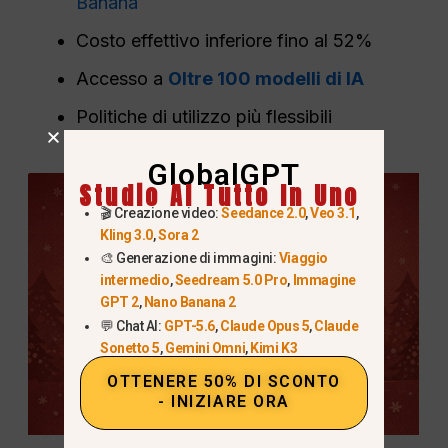
Banana
Costo effettivo inferiore fino al 52%
Accesso a
Oltre 100 modelli di IA
Politiche di utilizzo più flessibili
GlobalGPT
Studio AI Tutto In Uno
🎬 Creazione video:
Seedance 2.0
,
Veo 3.1
,
Kling 3.0
,
Sora 2
🎨 Generazione di immagini:
Viaggio
intermedio
,
Seedream 5.0 Pro
,
Immagine
GPT 2
,
Nano Banana 2
💬 Chat AI:
GPT-5.6
,
Claude Opus 5
,
Claude
Sonetto 5
,
Gemini Omni
,
Kimi K3
OTTENERE 50% DI SCONTO
- INIZIARE ORA