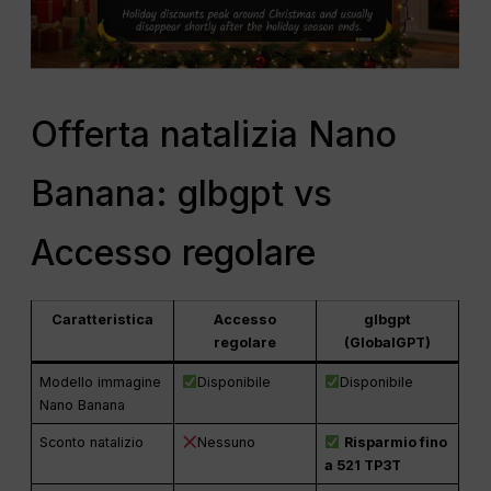
Offerta natalizia Nano
Banana: glbgpt vs
Accesso regolare
Caratteristica
Accesso
glbgpt
regolare
(GlobalGPT)
Modello immagine
Disponibile
Disponibile
Nano Banana
Sconto natalizio
Nessuno
Risparmio fino
a 521 TP3T