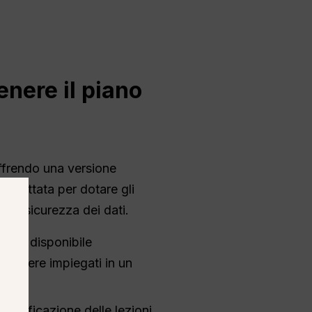
enere il piano
offrendo una versione
progettata per dotare gli
 di sicurezza dei dati.
uita è disponibile
i essere impiegati in un
pianificazione delle lezioni,