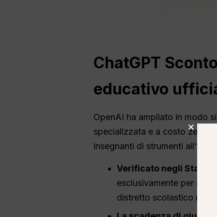
ChatGPT
Sconto 
educativo uffici
OpenAI ha ampliato in modo sign
specializzata e a costo zero de
insegnanti di strumenti all'ava
Verificato negli Stati Un
esclusivamente per gli ed
distretto scolastico ricon
La scadenza di giugno 