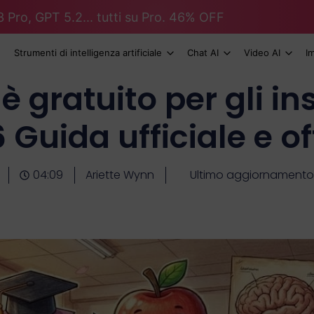
 Pro, GPT 5.2... tutti su Pro. 46% OFF
Strumenti di intelligenza artificiale
Chat AI
Video AI
I
 gratuito per gli i
 Guida ufficiale e of
04:09
Ariette Wynn
Ultimo aggiornamento