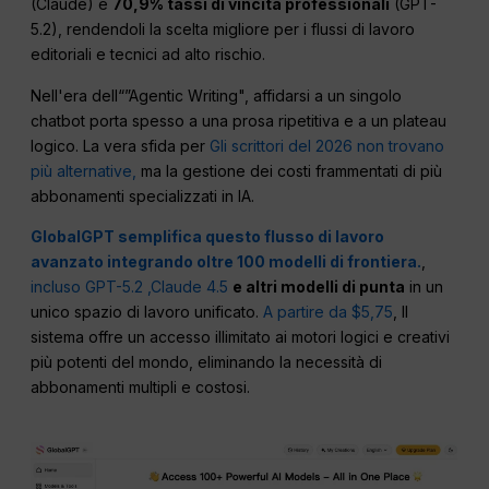
(Claude) e
70,9% tassi di vincita professionali
(GPT-
5.2), rendendoli la scelta migliore per i flussi di lavoro
editoriali e tecnici ad alto rischio.
Nell'era dell“”Agentic Writing", affidarsi a un singolo
chatbot porta spesso a una prosa ripetitiva e a un plateau
logico. La vera sfida per
Gli scrittori del 2026 non trovano
più alternative,
ma la gestione dei costi frammentati di più
abbonamenti specializzati in IA.
GlobalGPT semplifica questo flusso di lavoro
avanzato integrando oltre 100 modelli di frontiera.
,
incluso GPT-5.2
,Claude 4.5
e altri modelli di punta
in un
unico spazio di lavoro unificato.
A partire da $5,75
, Il
sistema offre un accesso illimitato ai motori logici e creativi
più potenti del mondo, eliminando la necessità di
abbonamenti multipli e costosi.