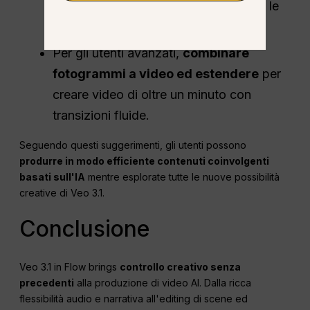
Flow
per perfezionare l'illuminazione, le
ombre e la continuità della scena.
Per gli utenti avanzati,
combinare
fotogrammi a video ed estendere
per
creare video di oltre un minuto con
transizioni fluide.
Seguendo questi suggerimenti, gli utenti possono
produrre in modo efficiente contenuti coinvolgenti
basati sull'IA
mentre esplorate tutte le nuove possibilità
creative di Veo 3.1.
Conclusione
Veo 3.1 in Flow brings
controllo creativo senza
precedenti
alla produzione di video AI. Dalla ricca
flessibilità audio e narrativa all'editing di scene ed