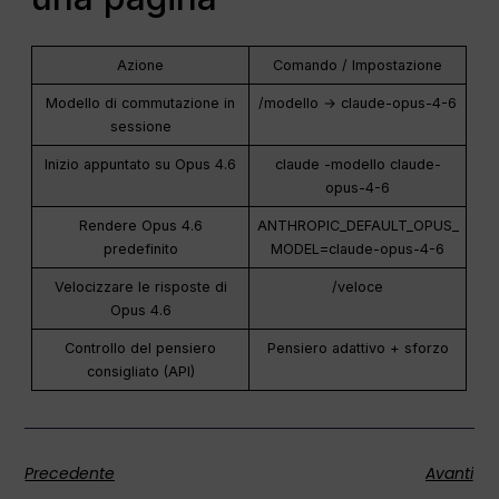
Azione
Comando / Impostazione
Modello di commutazione in
/modello → claude-opus-4-6
sessione
Inizio appuntato su Opus 4.6
claude -modello claude-
opus-4-6
Rendere Opus 4.6
ANTHROPIC_DEFAULT_OPUS_
predefinito
MODEL=claude-opus-4-6
Velocizzare le risposte di
/veloce
Opus 4.6
Controllo del pensiero
Pensiero adattivo + sforzo
consigliato (API)
Precedente
Avanti