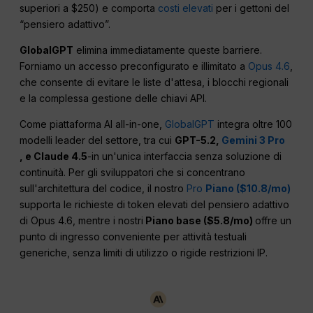
superiori a $250) e comporta
costi elevati
per i gettoni del
“pensiero adattivo”.
GlobalGPT
elimina immediatamente queste barriere.
Forniamo un accesso preconfigurato e illimitato a
Opus 4.6
,
che consente di evitare le liste d'attesa, i blocchi regionali
e la complessa gestione delle chiavi API.
Come piattaforma AI all-in-one,
GlobalGPT
integra oltre 100
modelli leader del settore, tra cui
GPT-5.2,
Gemini 3 Pro
, e Claude 4.5
-in un'unica interfaccia senza soluzione di
continuità. Per gli sviluppatori che si concentrano
sull'architettura del codice, il nostro
Pro
Piano ($10.8/mo)
supporta le richieste di token elevati del pensiero adattivo
di Opus 4.6, mentre i nostri
Piano base ($5.8/mo)
offre un
punto di ingresso conveniente per attività testuali
generiche, senza limiti di utilizzo o rigide restrizioni IP.