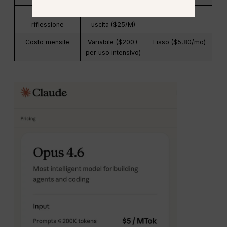
Gettoni di
Fatturato come
Incluso
riflessione
uscita ($25/M)
Costo mensile
Variabile ($200+
Fisso ($5,80/mo)
per uso intensivo)