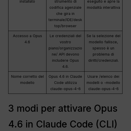
installato
strumento di
eseguito e apre la
codifica agenziale
modalità interattiva
che gira in
terminale/IDE/desk
top/browser
Accesso a Opus
Le credenziali del
Se la selezione del
4.6
vostro
modello fallisce,
piano/organizzazio
spesso è un
ne/ API devono
problema di
includere Opus
diritti/credenziali.
4.6.
Nome corretto del
Opus 4.6 in Claude
Usare /elenco dei
modello
Code utilizza
modelli o -modello
claude-opus-4-6
claude-opus-4-6
3 modi per attivare Opus
4.6 in Claude Code (CLI)