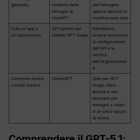
generata
modifica delle
dell'immagine
immagini di
oppure descrivi la
ChatGPT
modifica nella chat.
Crea un'app o
API OpenAI con
Potrebbero
un'automazione
modelli GPT Image
essere necessarie
la configurazione
dell'API e la
verifica
dell'organizzazion
e.
Confronta diversi
GlobalGPT
Utile per GPT
modelli creativi
Image, Nano
Banana e altri
strumenti per
immagini e video
in un unico spazio
di lavoro.
Comprendere il GPT-
5.1
: