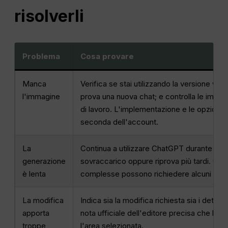
risolverli
Problema
Cosa provare
Manca
Verifica se stai utilizzando la versione web
l'immagine
prova una nuova chat; e controlla le impos
di lavoro. L'implementazione e le opzioni d
seconda dell'account.
La
Continua a utilizzare ChatGPT durante il r
generazione
sovraccarico oppure riprova più tardi. Open
è lenta
complesse possono richiedere alcuni minu
La modifica
Indica sia la modifica richiesta sia i dettag
apporta
nota ufficiale dell'editore precisa che le
troppe
l'area selezionata.