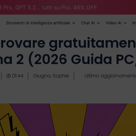
 Pro, GPT 5.2... tutti su Pro. 46% OFF
Strumenti di intelligenza artificiale
Chat AI
Video AI
I
rovare gratuitamen
a 2 (2026 Guida P
01:44
Giugno, Sophie
Ultimo aggiornament