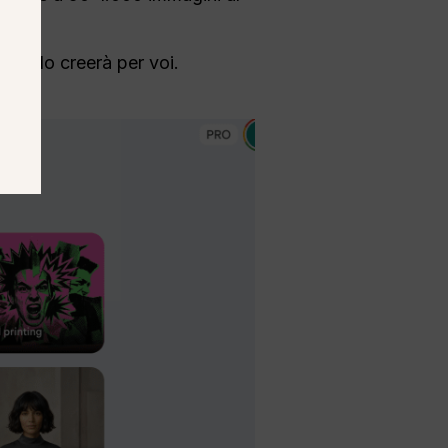
l'IA lo creerà per voi.