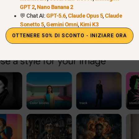
GPT 2
,
Nano Banana 2
💬 Chat AI:
GPT-5.6
,
Claude Opus 5
,
Claude
gitare ciò che si vuole vedere nella casella della chat e 
Sonetto 5
,
Gemini Omni
,
Kimi K3
OTTENERE 50% DI SCONTO - INIZIARE ORA