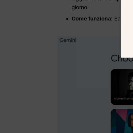
giorno.
Come funziona:
Basta di