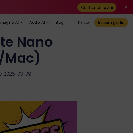
Confronta i piani
mmagine AI
Audio AI
Blog
Prezzi
Iniziare gratis
te Nano
C/Mac)
o 2026-03-09