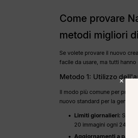
Come provare Na
metodi migliori 
Se volete provare il nuovo cre
facile da usare, ma tutti hanno r
Metodo 1: Utilizzo dell'a
Il modo più comune per provare
nuovo standard per la generazi
Limiti giornalieri:
Se sie
20 immagini ogni 24 ore.
Aggiornamenti a paga