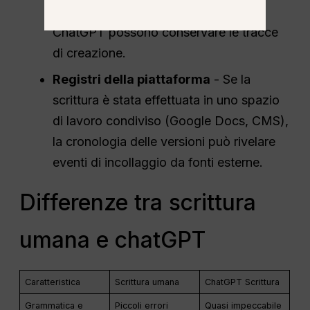
documenti esportati direttamente da
ChatGPT possono conservare le tracce
di creazione.
Registri della piattaforma
- Se la
scrittura è stata effettuata in uno spazio
di lavoro condiviso (Google Docs, CMS),
la cronologia delle versioni può rivelare
eventi di incollaggio da fonti esterne.
Differenze tra scrittura
umana e chatGPT
Caratteristica
Scrittura umana
ChatGPT Scrittura
Grammatica e
Piccoli errori
Quasi impeccabile