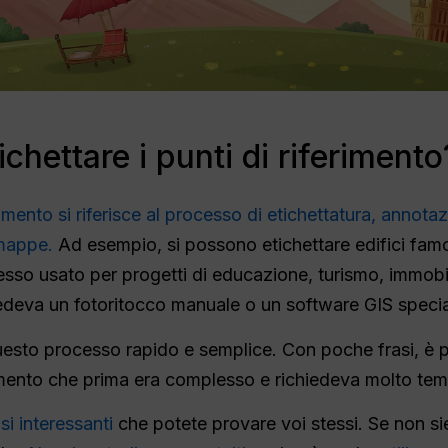
ichettare i punti di riferimento
erimento si riferisce al processo di etichettatura, annot
 mappe.
Ad esempio, si possono etichettare edifici famo
esso usato per progetti di educazione, turismo, immobi
edeva un fotoritocco manuale o un software GIS specia
sto processo rapido e semplice. Con poche frasi, è po
imento che prima era complesso e richiedeva molto te
si interessanti
che potete provare voi stessi. Se non sie