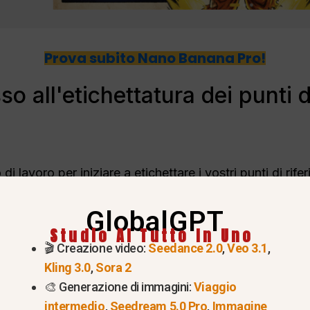
Prova subito Nano Banana Pro!
 all'etichettatura dei punti d
i lavoro per iniziare a etichettare i vostri punti di rife
GlobalGPT
 il punto di riferimento che si desidera etichettare. A
Studio AI Tutto In Uno
🎬 Creazione video:
Seedance 2.0
,
Veo 3.1
,
Kling 3.0
,
Sora 2
🎨 Generazione di immagini:
Viaggio
ra come:
“Aggiungere l'etichetta ‘Torre Eiffel’ sopra l'ed
intermedio
,
Seedream 5.0 Pro
,
Immagine