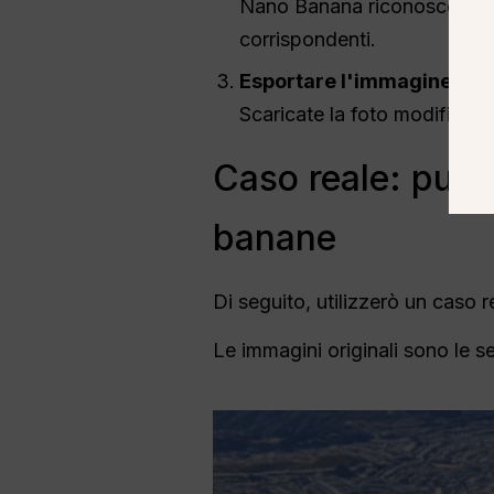
Nano Banana riconosce autom
corrispondenti.
Esportare l'immagine fina
Scaricate la foto modificata
Caso reale: punti
banane
Di seguito, utilizzerò un caso
Le immagini originali sono le s