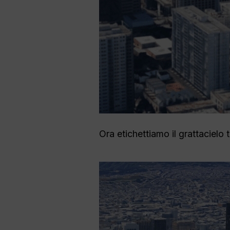
Ora etichettiamo il grattacielo 