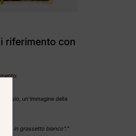
i riferimento con
rimento:
d esempio, un'immagine della
ificio in grassetto bianco”.”