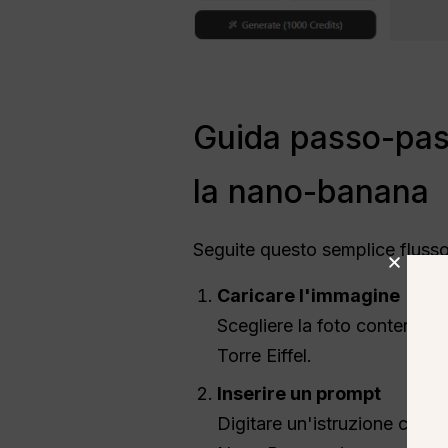
Guida passo-passo
la nano-banana
Seguite questo semplice flusso d
Caricare l'immagine
Scegliere la foto contenente
Torre Eiffel.
Inserire un prompt
Digitare un'istruzione chia