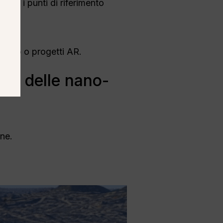
ge i punti di riferimento
ti web o progetti AR.
tura delle nano-
ane.