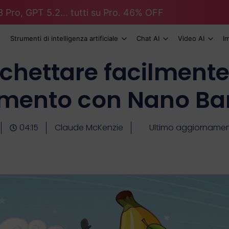
 Pro, GPT 5.2... tutti su Pro. 46% OFF
Strumenti di intelligenza artificiale
Chat AI
Video AI
I
hettare facilmente 
rimento con Nano B
04:15
Claude McKenzie
Ultimo aggiornamen