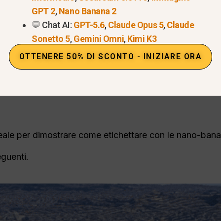
aticamente gli oggetti presenti nell'immagine e aggiun
GPT 2
,
Nano Banana 2
💬 Chat AI:
GPT-5.6
,
Claude Opus 5
,
Claude
le
Sonetto 5
,
Gemini Omni
,
Kimi K3
 nel formato che preferite, pronta per presentazioni, si
OTTENERE 50% DI SCONTO - INIZIARE ORA
 di riferimento per l'etichetta
 reale per dimostrare come etichettare con le nano-ban
eguenti.