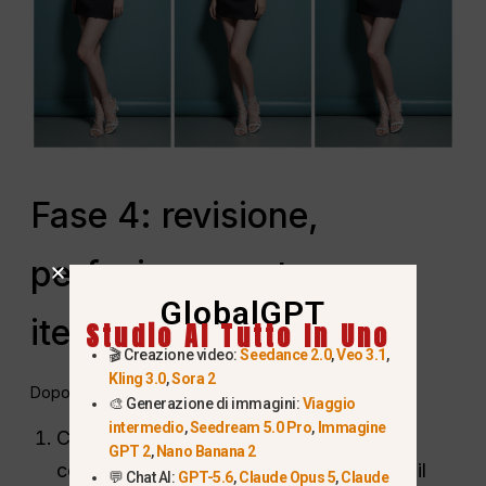
Fase 4: revisione,
perfezionamento e
GlobalGPT
iterazione
Studio AI Tutto In Uno
🎬 Creazione video:
Seedance 2.0
,
Veo 3.1
,
Kling 3.0
,
Sora 2
Dopo aver generato un'immagine:
🎨 Generazione di immagini:
Viaggio
intermedio
,
Seedream 5.0 Pro
,
Immagine
Controllare la consistenza dei capelli, il
GPT 2
,
Nano Banana 2
colore e l'integrazione complessiva con il
💬 Chat AI:
GPT-5.6
,
Claude Opus 5
,
Claude