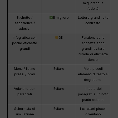
migliorano la
fedeltà.
Etichette /
Il migliore
Lettere grandi, alto
segnaletica /
contrasto.
adesivi
Infografica con
OK
Funziona se le
poche etichette
etichette sono
grandi
grandi; evitare
nuvole di etichette
dense.
Menu / listino
Evitare
Molti piccoli
prezzi / orari
elementi di testo si
degradano.
Volantino con
Evitare
Il testo dei
paragrafi
paragrafi è un noto
punto debole.
Schermata di
Evitare
I caratteri piccoli
simulazione
diventano