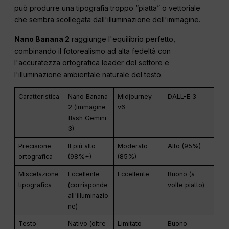
può produrre una tipografia troppo “piatta” o vettoriale
che sembra scollegata dall'illuminazione dell'immagine.
Nano Banana 2
raggiunge l'equilibrio perfetto,
combinando il fotorealismo ad alta fedeltà con
l'accuratezza ortografica leader del settore e
l'illuminazione ambientale naturale del testo.
Caratteristica
Nano Banana
Midjourney
DALL-E 3
2 (immagine
v6
flash Gemini
3)
Precisione
Il più alto
Moderato
Alto (95%)
ortografica
(98%+)
(85%)
Miscelazione
Eccellente
Eccellente
Buono (a
tipografica
(corrisponde
volte piatto)
all'illuminazio
ne)
Testo
Nativo (oltre
Limitato
Buono