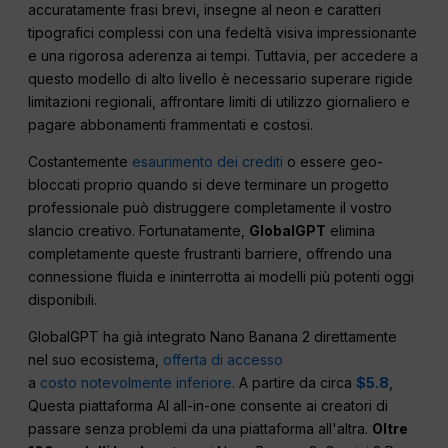
accuratamente frasi brevi, insegne al neon e caratteri
tipografici complessi con una fedeltà visiva impressionante
e una rigorosa aderenza ai tempi. Tuttavia, per accedere a
questo modello di alto livello è necessario superare rigide
limitazioni regionali, affrontare limiti di utilizzo giornaliero e
pagare abbonamenti frammentati e costosi.
Costantemente
esaurimento dei crediti
o essere geo-
bloccati proprio quando si deve terminare un progetto
professionale può distruggere completamente il vostro
slancio creativo. Fortunatamente,
GlobalGPT
elimina
completamente queste frustranti barriere, offrendo una
connessione fluida e ininterrotta ai modelli più potenti oggi
disponibili.
GlobalGPT ha già integrato Nano Banana 2 direttamente
nel suo ecosistema,
offerta di accesso
a
costo notevolmente inferiore
. A partire da circa
$5.8
,
Questa piattaforma AI all-in-one consente ai creatori di
passare senza problemi da una piattaforma all'altra.
Oltre