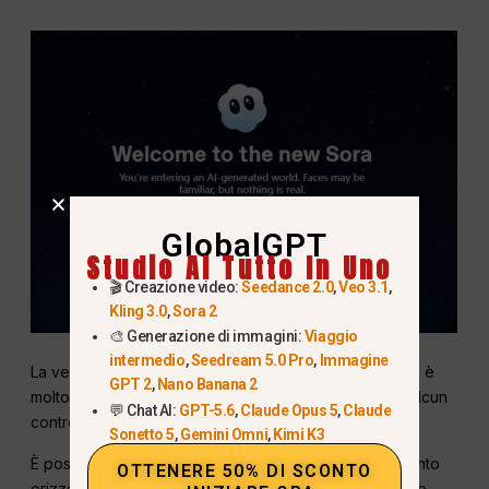
GlobalGPT
Studio AI Tutto In Uno
🎬 Creazione video:
Seedance 2.0
,
Veo 3.1
,
Kling 3.0
,
Sora 2
🎨 Generazione di immagini:
Viaggio
intermedio
,
Seedream 5.0 Pro
,
Immagine
La versione attualmente disponibile, francamente, non è
GPT 2
,
Nano Banana 2
molto pratica: è fortemente limitata e non offre quasi alcun
💬 Chat AI:
GPT-5.6
,
Claude Opus 5
,
Claude
controllo sui parametri di generazione.
Sonetto 5
,
Gemini Omni
,
Kimi K3
È possibile creare solo clip di 10 secondi in orientamento
OTTENERE 50% DI SCONTO
orizzontale o verticale e la risoluzione è estremamente