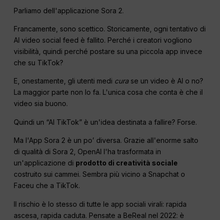
Parliamo dell'applicazione Sora 2.
Francamente, sono scettico. Storicamente, ogni tentativo di
AI video social feed è fallito. Perché i creatori vogliono
visibilità, quindi perché postare su una piccola app invece
che su TikTok?
E, onestamente, gli utenti medi
cura
se un video è AI o no?
La maggior parte non lo fa. L'unica cosa che conta è che il
video sia buono.
Quindi un “AI TikTok” è un'idea destinata a fallire? Forse.
Ma l'App Sora 2 è un po’ diversa. Grazie all'enorme salto
di qualità di Sora 2, OpenAI l'ha trasformata in
un'applicazione di
prodotto di creatività sociale
costruito sui cammei. Sembra più vicino a Snapchat o
Faceu che a TikTok.
Il rischio è lo stesso di tutte le app sociali virali: rapida
ascesa, rapida caduta. Pensate a BeReal nel 2022: è