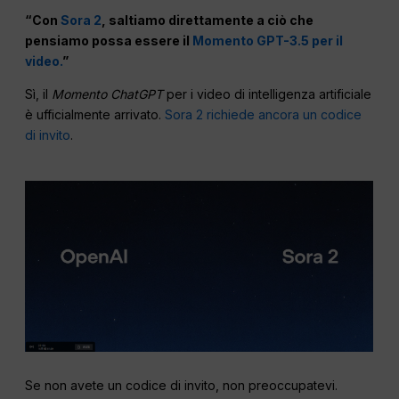
“Con
Sora 2
, saltiamo direttamente a ciò che
pensiamo possa essere il
Momento GPT-3.5 per il
video.
”
Sì, il
Momento ChatGPT
per i video di intelligenza artificiale
è ufficialmente arrivato.
Sora 2 richiede ancora un codice
di invito
.
Se non avete un codice di invito, non preoccupatevi.