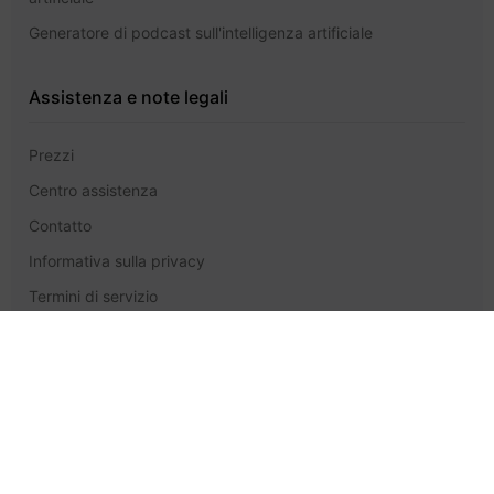
Generatore di podcast sull'intelligenza artificiale
Assistenza e note legali
Prezzi
Centro assistenza
Contatto
Informativa sulla privacy
Termini di servizio
GlobalGPT
GlobalGPT © 2026 Future Share LLC. Tutti i diritti riservati.