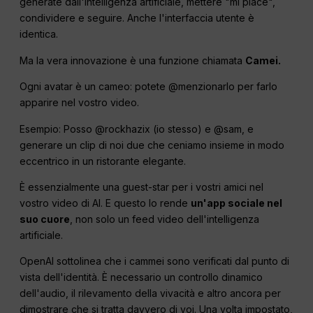
generate dall'intelligenza artificiale, mettere "mi piace",
condividere e seguire. Anche l'interfaccia utente è
identica.
Ma la vera innovazione è una funzione chiamata
Camei.
Ogni avatar è un cameo: potete @menzionarlo per farlo
apparire nel vostro video.
Esempio: Posso @rockhazix (io stesso) e @sam, e
generare un clip di noi due che ceniamo insieme in modo
eccentrico in un ristorante elegante.
È essenzialmente una guest-star per i vostri amici nel
vostro video di AI. E questo lo rende
un'app sociale nel
suo cuore
, non solo un feed video dell'intelligenza
artificiale.
OpenAI sottolinea che i cammei sono verificati dal punto di
vista dell'identità. È necessario un controllo dinamico
dell'audio, il rilevamento della vivacità e altro ancora per
dimostrare che si tratta davvero di voi. Una volta impostato,