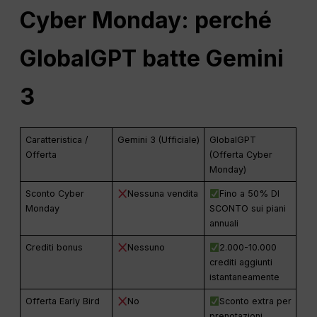
Cyber Monday: perché
GlobalGPT batte Gemini
3
Caratteristica /
Gemini 3 (Ufficiale)
GlobalGPT
Offerta
(Offerta Cyber
Monday)
Sconto Cyber
Nessuna vendita
Fino a 50% DI
Monday
SCONTO sui piani
annuali
Crediti bonus
Nessuno
2.000-10.000
crediti aggiunti
istantaneamente
Offerta Early Bird
No
Sconto extra per
prenotazioni