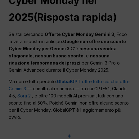
Cyber Monday nel
2025
(Risposta rapida)
Se stai cercando
Offerte Cyber Monday Gemini 3
, Ecco
la vera risposta in anticipo:
Google non offre uno sconto
Cyber Monday per Gemini 3.
C'è
nessuna vendita
stagionale
,
nessun buono sconto
, e
nessuna
riduzione temporanea dei prezzi
per Gemini 3 Pro o
Gemini Advanced durante il Cyber Monday 2025.
Ma non è tutto perduto.
GlobalGPT
offre tutto ciò che offre
Gemini 3
— e molto altro ancora — tra cui GPT-5.1, Claude
4.5,
Sora 2
, e oltre 100 modelli AI premium, tutti con uno
sconto fino al 50%. Poiché Gemini non offre alcuno sconto
per il Cyber Monday, GlobalGPT è l'aggiornamento più
ovvio.