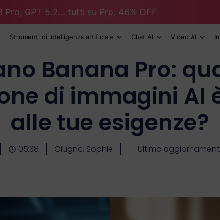
 Pro, GPT 5.2... tutti su Pro. 46% OFF
Strumenti di intelligenza artificiale
Chat AI
Video AI
I
Nano Banana Pro: qu
one di immagini AI 
alle tue esigenze?
05:38
Giugno, Sophie
Ultimo aggiornamento