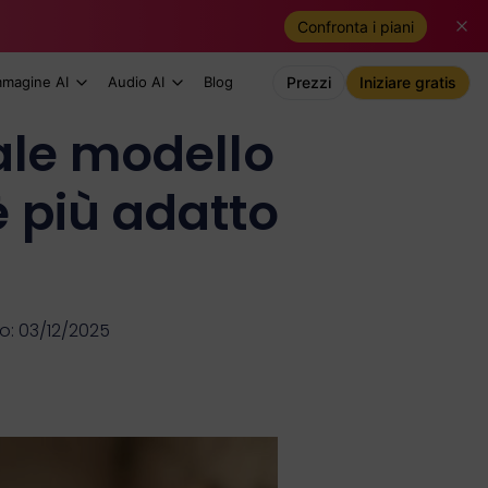
Confronta i piani
mmagine AI
Audio AI
Blog
Prezzi
Iniziare gratis
ale modello
è più adatto
: 03/12/2025