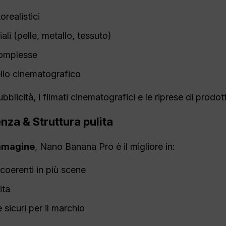
orealistici
ali (pelle, metallo, tessuto)
complesse
vello cinematografico
ubblicità, i filmati cinematografici e le riprese di prodott
enza
& Struttura pulita
Immagine
, Nano Banana Pro è il migliore in:
coerenti in più scene
ita
e sicuri per il marchio