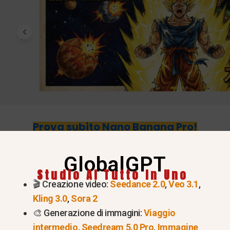
Prova subito Nano Banana Pro!
2 e Nano Banana Pro?
GlobalGPT
Studio AI Tutto In Uno
🎬 Creazione video:
Seedance 2.0
,
Veo 3.1
,
Kling 3.0
,
Sora 2
ttificato 32B.
🎨 Generazione di immagini:
Viaggio
intermedio
,
Seedream 5.0 Pro
,
Immagine