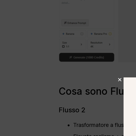
Cosa sono Flux 
Flusso 2
Trasformatore a flusso re