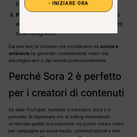
paragrafi lunghi.
- INIZIARE ORA
Preset di prova:
Alcune preimpostazioni
esaltano determinati stati d'animo o effetti
cinematografici.
Dai miei test, le richieste che includevano sia
azione e
ambiente
ha generato costantemente video che
assomigliavano a clip montati professionalmente.
Perché Sora 2 è perfetto
per i creatori di contenuti
Se siete YouTuber, marketer o educatori, Sora 2 vi
permette di risparmiare ore di editing mantenendo
un'elevata qualità di produzione. Ho potuto creare video
per campagne sui social media, contenuti tutorial e mini-