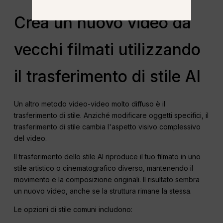
Crea un nuovo video da
vecchi filmati utilizzando
il trasferimento di stile AI
Un altro metodo video-video molto diffuso è il
trasferimento di stile. Anziché modificare oggetti specifici, il
trasferimento di stile cambia l'aspetto visivo complessivo
del video.
Il trasferimento dello stile AI riproduce il tuo filmato in uno
stile artistico o cinematografico diverso, mantenendo il
movimento e la composizione originali. Il risultato sembra
un nuovo video, anche se la struttura rimane la stessa.
Le opzioni di stile comuni includono: