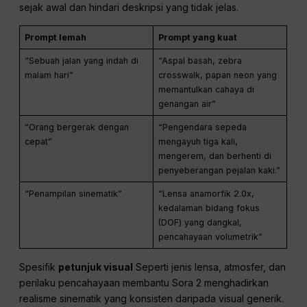
Teknik Optimasi Utama
untuk Prompt Sora 2
Gunakan Petunjuk Visual untuk
Menentukan Gaya
Gaya adalah alat yang paling ampuh dalam membimbing.
Sora 2’s
Penafsiran. Tentukan estetika yang diinginkan
sejak awal dan hindari deskripsi yang tidak jelas.
Prompt lemah
Prompt yang kuat
“Sebuah jalan yang indah di
“Aspal basah, zebra
malam hari”
crosswalk, papan neon yang
memantulkan cahaya di
genangan air”
“Orang bergerak dengan
“Pengendara sepeda