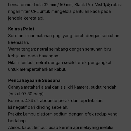
Contoh Prompt — Adegan Sinematik
Ultra-Detail
Format & Tampilan
Durasi 4 detik; bukaan 180°; perekaman digital yang meniru
kontras fotokimia 65 mm; butiran halus; efek halasi halus
pada permukaan reflektif; tanpa getaran bingkai.
Lensa & Penyaringan
Lensa primer bola 32 mm / 50 mm; Black Pro-Mist 1/4; rotasi
ringan filter CPL untuk mengelola pantulan kaca pada
jendela kereta api.
Kelas / Palet
Sorotan: sinar matahari pagi yang cerah dengan sentuhan
keemasan.
Warna tengah: netral seimbang dengan sentuhan biru