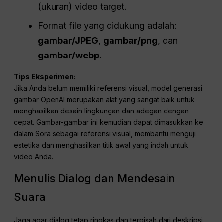
sebagai referensi. Pendekatan ini mengunci elemen-
elemen penting seperti desain karakter, kostum, dekorasi
set, dan estetika keseluruhan. Model menggunakan
gambar sebagai acuan untuk frame pertama, sementara
prompt teks Anda terus mengarahkan urutan.
Cara menggunakannya:
Sertakan berkas gambar sebagai
referensi_input
parameter dalam POST Anda
permintaan.
/video
Pastikan gambar sesuai dengan resolusi
(ukuran) video target.
Format file yang didukung adalah:
gambar/JPEG
,
gambar/png
, dan
gambar/webp
.
Tips Eksperimen:
Jika Anda belum memiliki referensi visual, model generasi