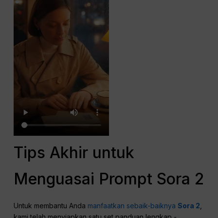
Dialog / Efek
Dialog:
“Akhirnya datang juga.”
Efek Suara:
Suara
Hujan, suara gemericik lembut cangkir dan
piring di kafe, tanpa musik latar.
Format terstruktur ini membantu Sora 2 memahami instruksi
Anda dengan akurat, menghasilkan hasil yang konsisten
dan sinematik.