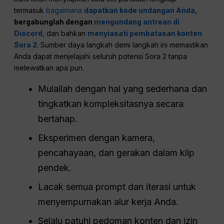
Tips Akhir untuk
Menguasai Prompt Sora 2
Untuk membantu Anda
manfaatkan sebaik-baiknya
Sora 2
,
kami telah menyiapkan satu set panduan lengkap -
termasuk
bagaimana
dapatkan kode undangan Anda
,
bergabunglah dengan
mengundang antrean di
Discord
, dan bahkan
menyiasati pembatasan konten
Sora 2
. Sumber daya langkah demi langkah ini memastikan
Anda dapat menjelajahi seluruh potensi Sora 2 tanpa
melewatkan apa pun.
Mulailah dengan hal yang sederhana dan