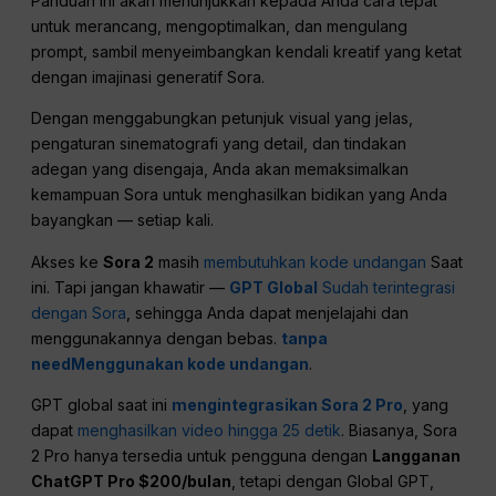
Panduan ini akan menunjukkan kepada Anda cara tepat
untuk merancang, mengoptimalkan, dan mengulang
prompt, sambil menyeimbangkan kendali kreatif yang ketat
dengan imajinasi generatif Sora.
Dengan menggabungkan petunjuk visual yang jelas,
pengaturan sinematografi yang detail, dan tindakan
adegan yang disengaja, Anda akan memaksimalkan
kemampuan Sora untuk menghasilkan bidikan yang Anda
bayangkan — setiap kali.
Akses ke
Sora 2
masih
membutuhkan kode undangan
Saat
ini. Tapi jangan khawatir —
GPT Global
Sudah terintegrasi
dengan Sora
, sehingga Anda dapat menjelajahi dan
menggunakannya dengan bebas.
tanpa
nee
d
Menggunakan kode undangan
.
GPT global saat ini
mengintegrasikan Sora 2 Pro
, yang
dapat
menghasilkan video hingga 25 detik
. Biasanya, Sora
2 Pro hanya tersedia untuk pengguna dengan
Langganan
ChatGPT Pro $200/bulan
, tetapi dengan Global GPT,