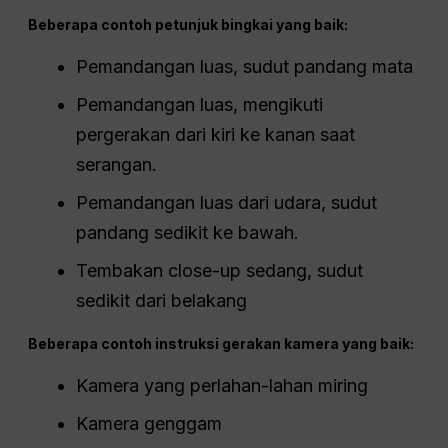
cepat”
mengayuh tiga kali,
mengerem, dan berhenti di
penyeberangan pejalan kaki.”
“Penampilan sinematik”
“Lensa anamorfik 2.0x,
kedalaman bidang fokus
(DOF) yang dangkal,
pencahayaan volumetrik”
Spesifik
petunjuk visual
Seperti jenis lensa, atmosfer, dan
perilaku pencahayaan membantu Sora 2 menghadirkan
realisme sinematik yang konsisten daripada visual generik.
Beberapa contoh petunjuk bingkai yang baik:
Pemandangan luas, sudut pandang mata
Pemandangan luas, mengikuti
pergerakan dari kiri ke kanan saat
serangan.