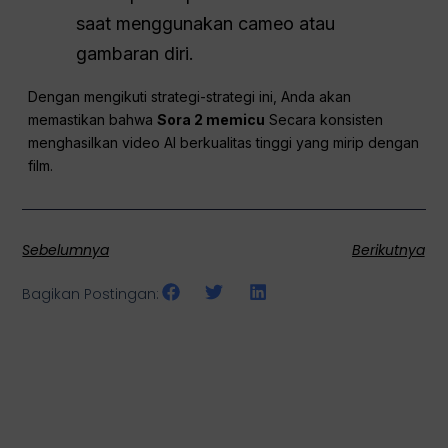
tingkatkan kompleksitasnya secara
bertahap.
Eksperimen dengan kamera,
pencahayaan, dan gerakan dalam klip
pendek.
Lacak semua prompt dan iterasi untuk
menyempurnakan alur kerja Anda.
Selalu patuhi pedoman konten dan izin
saat menggunakan cameo atau
gambaran diri.
Dengan mengikuti strategi-strategi ini, Anda akan
memastikan bahwa
Sora 2 memicu
Secara konsisten
menghasilkan video AI berkualitas tinggi yang mirip dengan
film.