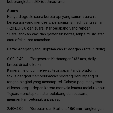
pengereman hingga berhenti.
Hindari penggunaan papan tanda atau branding
perusahaan.
Pakaian / Properti / Ekstra
Subjek utama: Pelancong berusia pertengahan 30-an,
mengenakan mantel biru tua, ransel diselempangkan di
satu bahu, memegang telepon dengan santai di sisi tubuh.
Ekstra: commuters dengan warna-warna lembut; seorang
pesepeda mendorong sepedanya.
Properti: cangkir kopi kertas, koper roda, papan
keberangkatan LED (destinasi umum).
Suara
Hanya diegetik: suara kereta api yang samar, suara rem
kereta api yang mendesis, pengumuman jauh yang samar
(-20 LUFS), dan suara latar belakang yang rendah.
Suara langkah kaki dan gemerisik kertas; tanpa musik latar
atau efek suara tambahan.