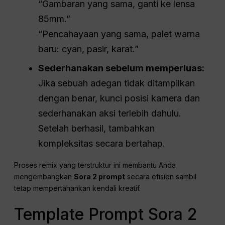
sambil memberikan Sora 2 sinyal kreatif yang jelas dan
terpisah.
Ulangi dengan Fungsi Remix
The
Fitur Remix
dirancang untuk
penyesuaian mikro yang
terkendali
, bukan eksperimen acak. Gunakanlah dengan
sengaja untuk menyempurnakan komposisi, nada, atau
warna.
Tentukan arah perubahan yang jelas:
“Gambaran yang sama, ganti ke lensa
85mm.”
“Pencahayaan yang sama, palet warna
baru: cyan, pasir, karat.”
Sederhanakan sebelum memperluas:
Jika sebuah adegan tidak ditampilkan