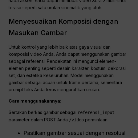
proses penyuntingan.
Prompt lemah
Prompt yang kuat
“Sebuah ruangan yang terang
“Cahaya lembut dari jendela,
benderang.”
dipadukan dengan lampu
meja yang hangat dan cahaya
tepi yang sejuk dari lorong.
Warna dominan: amber, krem,
dan cokelat walnut.”
Dengan menentukan cahaya utama, cahaya pengisi, dan
nada aksen, Anda dapat membuat video Sora 2 multi-shot
terasa seperti satu urutan sinematik yang utuh.
Menyesuaikan Komposisi dengan
Masukan Gambar
Untuk kontrol yang lebih baik atas gaya visual dan
komposisi video Anda, Anda dapat menggunakan gambar