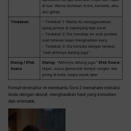
Kategori
Konten
Deskripsi
Hari hujan di sebuah kafe. Seorang wanita
Adegan
mengenakan mantel trench berwarna beige
duduk di dekat jendela, sebuah surat yang
belum dibuka tergeletak di atas meja.
Pengaturan
Pengambilan Gambar Kamera:
Tembakan
Sinematografi
close-up sedang, pergerakan kamera
mendekat secara perlahan.
Suasana hati:
Rasa rindu yang lembut
Penerangan:
Lampu meja berwarna kuning hangat
dipadukan dengan pantulan sejuk dari hujan
di luar. Warna dominan: krem, karamel, abu-
abu gelap.
Tindakan
– Tindakan 1: Wanita itu menggesekkan
ujung jarinya di sepanjang tepi surat.
– Tindakan 2: Dia menatap ke arah jendela
saat tetesan hujan menghantam kaca.
– Tindakan 3: Dia berkata dengan lembut,
“Jadi akhirnya datang juga.”