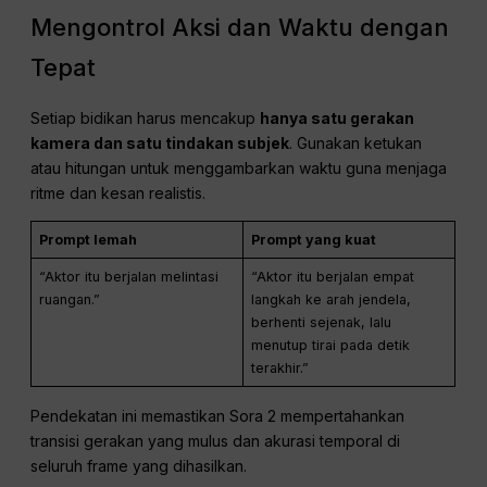
Pemandangan luas dari udara, sudut
pandang sedikit ke bawah.
Tembakan close-up sedang, sudut
sedikit dari belakang
Beberapa contoh instruksi gerakan kamera yang baik:
Kamera yang perlahan-lahan miring
Kamera genggam
Mengontrol Aksi dan Waktu dengan
Tepat
Setiap bidikan harus mencakup
hanya satu gerakan
kamera dan satu tindakan subjek
. Gunakan ketukan
atau hitungan untuk menggambarkan waktu guna menjaga
ritme dan kesan realistis.