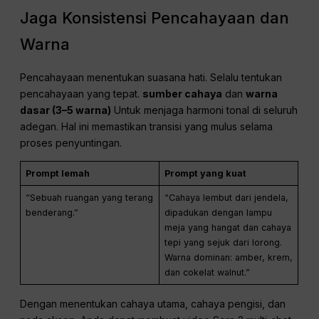
Prompt lemah
Prompt yang kuat
“Aktor itu berjalan melintasi
“Aktor itu berjalan empat
ruangan.”
langkah ke arah jendela,
berhenti sejenak, lalu
menutup tirai pada detik
terakhir.”
Pendekatan ini memastikan Sora 2 mempertahankan
transisi gerakan yang mulus dan akurasi temporal di
seluruh frame yang dihasilkan.
Jaga Konsistensi Pencahayaan dan
Warna
Pencahayaan menentukan suasana hati. Selalu tentukan
pencahayaan yang tepat.
sumber cahaya
dan
warna
dasar (3–5 warna)
Untuk menjaga harmoni tonal di seluruh
adegan. Hal ini memastikan transisi yang mulus selama