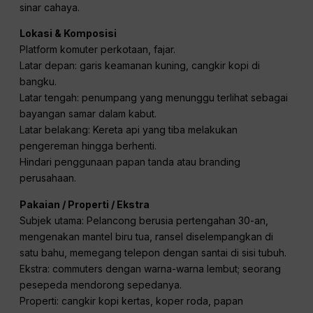
kehijauan pada bayangan.
Hitam: lembut, netral dengan sedikit efek pengangkat
untuk mempertahankan kabut.
Pencahayaan & Suasana
Cahaya matahari alami dari sisi kiri kamera, sudut rendah
(pukul 07:30 pagi).
Bounce: 4×4 ultrabounce perak dari tepi lintasan.
Isi negatif dari dinding sebelah.
Praktis: Lampu platform sodium dengan efek redup yang
bertahap.
Atmos: kabut lembut; asap kereta api melayang melalui
sinar cahaya.
Lokasi & Komposisi
Platform komuter perkotaan, fajar.
Latar depan: garis keamanan kuning, cangkir kopi di
bangku.
Latar tengah: penumpang yang menunggu terlihat sebagai
bayangan samar dalam kabut.
Latar belakang: Kereta api yang tiba melakukan