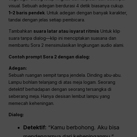
gambar OpenAI merupakan alat yang sangat baik untuk
menghasilkan desain lingkungan dan adegan dengan
cepat. Gambar-gambar ini kemudian dapat dimasukkan ke
dalam Sora sebagai referensi visual, membantu menguji
estetika dan menghasilkan titik awal yang indah untuk
video Anda.
Menulis Dialog dan Mendesain
Suara
Jaga agar dialog tetap ringkas dan terpisah dari deskripsi
visual. Sebuah adegan berdurasi 4 detik biasanya cukup.
1–2 baris pendek
. Untuk adegan dengan banyak karakter,
tandai dengan jelas setiap pembicara.
Tambahkan
suara latar atau isyarat ritmis
Untuk klip
suara tanpa dialog—klip ini menciptakan suasana dan
membantu Sora 2 mensimulasikan lingkungan audio alami.
Contoh prompt Sora 2 dengan dialog: