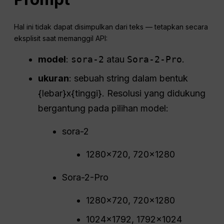
Hal ini tidak dapat disimpulkan dari teks — tetapkan secara
eksplisit saat memanggil API:
model
:
sora-2
atau
Sora-2-Pro
.
ukuran
: sebuah string dalam bentuk
{lebar}x{tinggi}. Resolusi yang didukung
bergantung pada pilihan model:
sora-2
1280×720, 720×1280
Sora-2-Pro
1280×720, 720×1280
1024×1792, 1792×1024