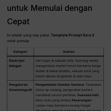
dengan benar, kunci posisi kamera dan
sederhanakan aksi terlebih dahulu.
Setelah berhasil, tambahkan
kompleksitas secara bertahap.
Proses remix yang terstruktur ini membantu Anda
mengembangkan
Sora 2 prompt
secara efisien sambil
tetap mempertahankan kendali kreatif.
Template Prompt Sora 2
untuk Memulai dengan
Cepat
Ini adalah yang siap pakai.
Template Prompt Sora 2
untuk pemula: