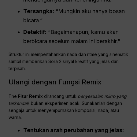
Adegan:
Sebuah ruangan sempit tanpa jendela. Dinding abu-abu.
Lampu bohlam telanjang di atas meja logam. Seorang
detektif berhadapan dengan seorang tersangka di
seberang meja. Hanya desisan lembut lampu yang
memecah keheningan.
Dialog:
Detektif:
“Kamu berbohong. Aku bisa
mendengarnya dari keheninganmu.”
Tersangka:
“Mungkin aku hanya bosan
bicara.”
Detektif:
“Bagaimanapun, kamu akan
berbicara sebelum malam ini berakhir.”
Struktur ini mempertahankan nada dan ritme yang sinematik