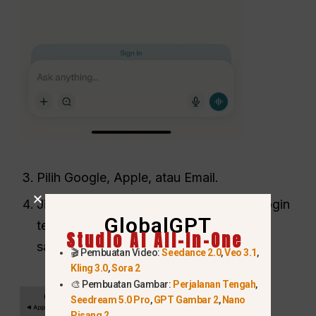
Pilih Google, Apple, atau Email.
Jika Anda memilih "Email", buka kode login
GlobalGPT
terbaru atau Magic Link di ponsel yang
Studio AI All-In-One
sama.
🎬 Pembuatan Video:
Seedance 2.0
,
Veo 3.1
,
Kling 3.0
,
Sora 2
🎨 Pembuatan Gambar:
Perjalanan Tengah
,
Seedream 5.0 Pro
,
GPT Gambar 2
,
Nano
Pisang 2