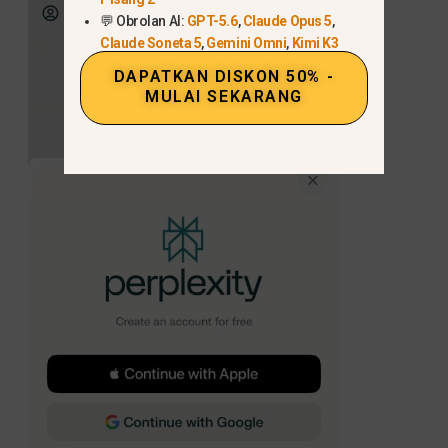
💬 Obrolan AI:
GPT-5.6
,
Claude Opus 5
,
Claude Soneta 5
,
Gemini Omni
,
Kimi K3
DAPATKAN DISKON 50% -
MULAI SEKARANG