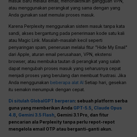
masuk baru melalui email, menonaktifkan gangguan VPN,
atau menggunakan perangkat yang sama dengan yang
Anda gunakan saat memulai proses masuk.
Karena Perplexity menggunakan sistem masuk tanpa kata
sandi, akses bergantung pada penerimaan kode satu kali
atau Magic Link. Masalah-masalah kecil seperti
penyaringan spam, penerusan melalui fitur "Hide My Email"
dari Apple, aturan email perusahaan, VPN, ekstensi
browser, atau membuka tautan di perangkat yang salah
dapat mengubah proses masuk yang seharusnya cepat
menjadi proses yang berulang dan membuat frustrasi. Jika
Anda menggunakan
beberapa alat AI
Setiap hari, gesekan
itu semakin menumpuk dengan cepat.
Di situlah GlobalGPT berperan
: sebuah platform serba
guna yang memberikan Anda
GPT-5.5
,
Claude Opus
4.8
,
Gemini 3.5 Flash
, Gemini 3.1 Pro, dan fitur
pencarian ala Perplexity tanpa perlu repot-repot
mengelola email OTP atau berganti-ganti akun.