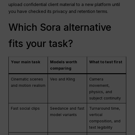
upload confidential client material to a new platform until
you have checked its privacy and retention terms.
Which Sora alternative
fits your task?
Your main task
Models worth
What to test first
comparing
Cinematic scenes
Veo and Kling
Camera
and motion realism
movement,
physics, and
subject continuity
Fast social clips
Seedance and fast
Turnaround time,
model variants
vertical
composition, and
text legibility