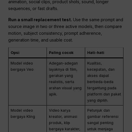
animation, social clips, product shots, sound, longer
sequences, or fast drafts.
Run a small replacement test.
Use the same prompt and
source image in two or three active models, then compare
motion, subject consistency, prompt adherence,
generation time, and usable cost.
Opsi
Paling cocok
Hati-hati
Model video
Adegan-adegan
Kualitas,
bergaya Veo
layaknya di film,
kecepatan, dan
gerakan yang
akses dapat
realistis, serta
berbeda-beda
arahan visual yang
tergantung pada
apik.
platform dan paket
yang dipilih.
Model video
Video karya
Petunjuk dan
bergaya Kling
kreator, animasi
gambar referensi
produk, klip
sangat penting
bergaya karakter,
untuk menjaga