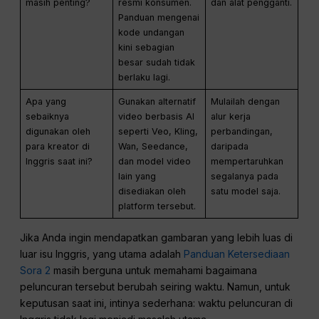
masih penting?
resmi konsumen.
dan alat pengganti.
Panduan mengenai
kode undangan
kini sebagian
besar sudah tidak
berlaku lagi.
Apa yang
Gunakan alternatif
Mulailah dengan
sebaiknya
video berbasis AI
alur kerja
digunakan oleh
seperti Veo, Kling,
perbandingan,
para kreator di
Wan, Seedance,
daripada
Inggris saat ini?
dan model video
mempertaruhkan
lain yang
segalanya pada
disediakan oleh
satu model saja.
platform tersebut.
Jika Anda ingin mendapatkan gambaran yang lebih luas di
luar isu Inggris, yang utama adalah
Panduan Ketersediaan
Sora 2
masih berguna untuk memahami bagaimana
peluncuran tersebut berubah seiring waktu. Namun, untuk
keputusan saat ini, intinya sederhana: waktu peluncuran di