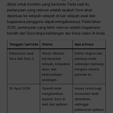
ditulis untuk konteks yang berbeda. Pada saat itu,
pertanyaan yang relevan adalah apakah Sora akan
diperluas ke wilayah-wilayah di luar wilayah awal dan
bagaimana pengguna dapat mengaksesnya. Pada tahun
2026, pertanyaan yang lebih relevan adalah bagaimana
beralih dari Sora tanpa kehilangan alur kerja video AI Anda.
Tanggal / periode
Status
Apa artinya
Peluncuran awal
Akses dibatasi
Daftar negara dan
Sora dan Sora 2
berdasarkan
panduan kode
wilayah, kelayakan
undangan memang
akun, dan
berguna selama
ketersediaan
periode ini.
undangan.
26 April 2026
OpenAI telah
Akses resmi bagi
menghentikan
konsumen telah
layanan Sora di
dihentikan,
web dan aplikasi.
sehingga
peluncuran aplikasi