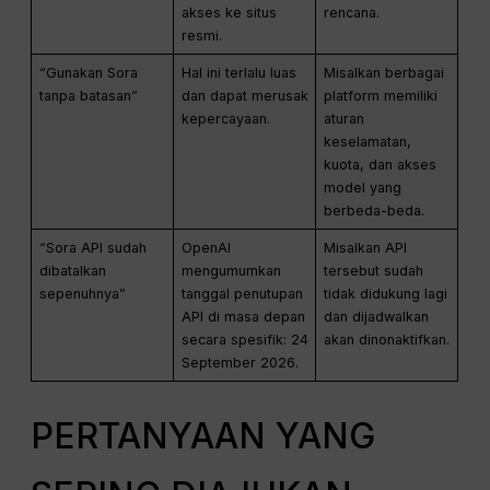
akses ke situs
rencana.
resmi.
“Gunakan Sora
Hal ini terlalu luas
Misalkan berbagai
tanpa batasan”
dan dapat merusak
platform memiliki
kepercayaan.
aturan
keselamatan,
kuota, dan akses
model yang
berbeda-beda.
“Sora API sudah
OpenAI
Misalkan API
dibatalkan
mengumumkan
tersebut sudah
sepenuhnya”
tanggal penutupan
tidak didukung lagi
API di masa depan
dan dijadwalkan
secara spesifik: 24
akan dinonaktifkan.
September 2026.
PERTANYAAN YANG