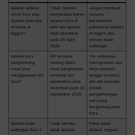
Apakah aplikasi
Tidak. OpenAI
Jangan membuat
resmi Sora atau
menyatakan bahwa
rencana
layanan web-nya
layanan Sora di
berdasarkan
tersedia di
web dan aplikasi
peluncuran aplikasi
Inggris?
telah dihentikan
di Inggris atau
pada 26 April
antrean kode
2026.
undangan.
Apakah para
API tersebut
Tim sebaiknya
pengembang
sedang dalam
memigrasikan alur
masih bisa
masa penghentian
kerja sebelum
menggunakan API
bertahap dan
tanggal tersebut,
Sora?
dijadwalkan akan
alih-alih memulai
dihentikan pada 24
proses
September 2026.
pengembangan
baru yang
bergantung pada
Sora.
Apakah kode
Tidak berlaku
Fokus pada
undangan Sora 2
untuk aplikasi
ekspor, migrasi,