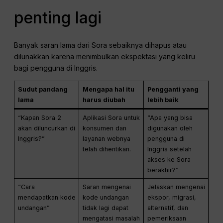
penting lagi
Banyak saran lama dari Sora sebaiknya dihapus atau
dilunakkan karena menimbulkan ekspektasi yang keliru
bagi pengguna di Inggris.
Sudut pandang
Mengapa hal itu
Pengganti yang
lama
harus diubah
lebih baik
“Kapan Sora 2
Aplikasi Sora untuk
“Apa yang bisa
akan diluncurkan di
konsumen dan
digunakan oleh
Inggris?”
layanan webnya
pengguna di
telah dihentikan.
Inggris setelah
akses ke Sora
berakhir?”
“Cara
Saran mengenai
Jelaskan mengenai
mendapatkan kode
kode undangan
ekspor, migrasi,
undangan”
tidak lagi dapat
alternatif, dan
mengatasi masalah
pemeriksaan