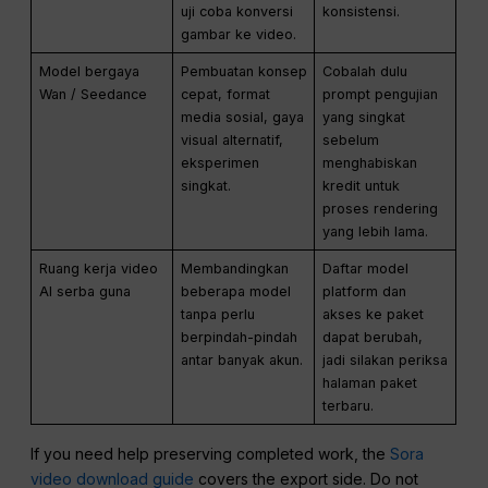
uji coba konversi
konsistensi.
gambar ke video.
Model bergaya
Pembuatan konsep
Cobalah dulu
Wan / Seedance
cepat, format
prompt pengujian
media sosial, gaya
yang singkat
visual alternatif,
sebelum
eksperimen
menghabiskan
singkat.
kredit untuk
proses rendering
yang lebih lama.
Ruang kerja video
Membandingkan
Daftar model
AI serba guna
beberapa model
platform dan
tanpa perlu
akses ke paket
berpindah-pindah
dapat berubah,
antar banyak akun.
jadi silakan periksa
halaman paket
terbaru.
If you need help preserving completed work, the
Sora
video download guide
covers the export side. Do not