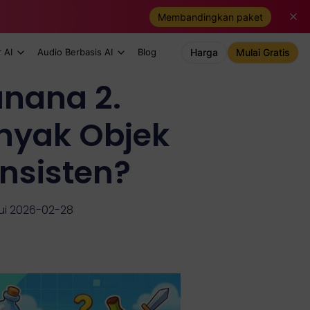
Membandingkan paket
 AI
Audio Berbasis AI
Blog
Harga
Mulai Gratis
anana 2.
anyak Objek
nsisten?
ui 2026-02-28