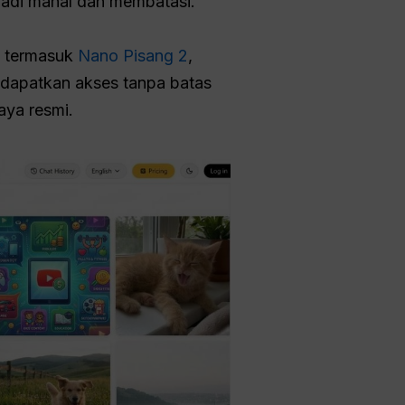
njadi mahal dan membatasi.
, termasuk
Nano Pisang 2
,
ndapatkan akses tanpa batas
aya resmi.