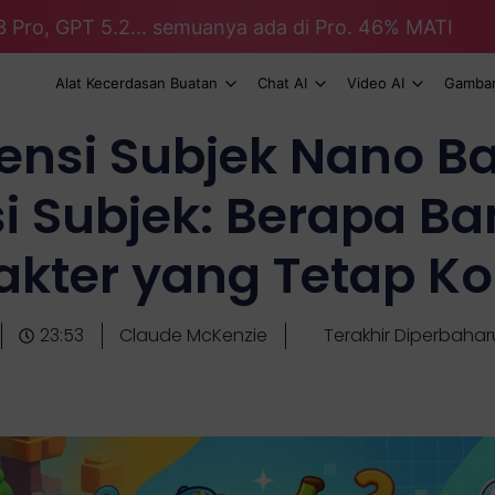
3 Pro, GPT 5.2... semuanya ada di Pro. 46% MATI
Alat Kecerdasan Buatan
Chat AI
Video AI
Gambar
ensi Subjek Nano B
i Subjek: Berapa B
akter yang Tetap Ko
23:53
Claude McKenzie
Terakhir Diperbahar