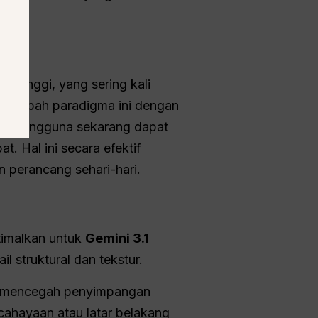
n tinggi, yang sering kali
engubah paradigma ini dengan
ahwa pengguna sekarang dapat
. Hal ini secara efektif
 perancang sehari-hari.
timalkan untuk
Gemini 3.1
l struktural dan tekstur.
 2 mencegah penyimpangan
ncahayaan atau latar belakang