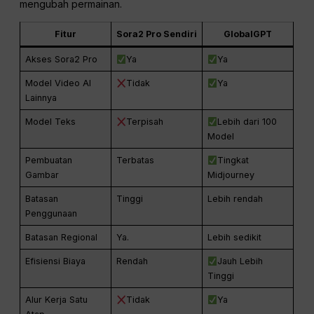
mengubah permainan.
Fitur
Sora2 Pro Sendiri
GlobalGPT
Akses Sora2 Pro
Ya
Ya
Model Video AI
Tidak
Ya
Lainnya
Model Teks
Terpisah
Lebih dari 100
Model
Pembuatan
Terbatas
Tingkat
Gambar
Midjourney
Batasan
Tinggi
Lebih rendah
Penggunaan
Batasan Regional
Ya.
Lebih sedikit
Efisiensi Biaya
Rendah
Jauh Lebih
Tinggi
Alur Kerja Satu
Tidak
Ya