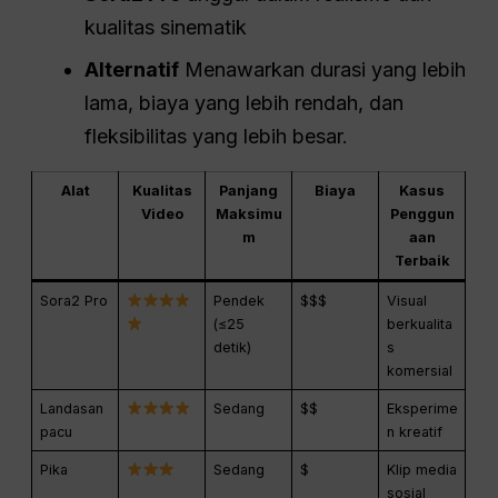
kualitas sinematik
Alternatif
Menawarkan durasi yang lebih
lama, biaya yang lebih rendah, dan
fleksibilitas yang lebih besar.
Alat
Kualitas
Panjang
Biaya
Kasus
Video
Maksimu
Penggun
m
aan
Terbaik
Sora2 Pro
Pendek
$$$
Visual
(≤25
berkualita
detik)
s
komersial
Landasan
Sedang
$$
Eksperime
pacu
n kreatif
Pika
Sedang
$
Klip media
sosial