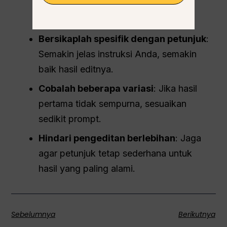
tinggi
: Foto buram atau piksel akan
mengurangi akurasi.
Bersikaplah spesifik dengan petunjuk
:
Semakin jelas instruksi Anda, semakin
baik hasil editnya.
Cobalah beberapa variasi
: Jika hasil
pertama tidak sempurna, sesuaikan
sedikit prompt.
Hindari pengeditan berlebihan
: Jaga
agar petunjuk tetap sederhana untuk
hasil yang paling alami.
Sebelumnya
Berikutnya