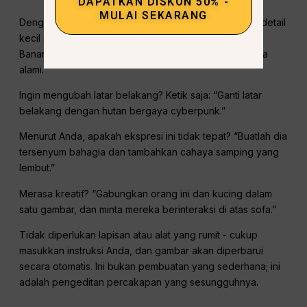
DAPATKAN DISKON 50% -
MULAI SEKARANG
Dengan pembuatan gambar AI tradisional, mengubah detail
kecil saja sering kali berarti memulai dari awal. Nano
Banana berbeda - dirancang untuk pengeditan bahasa
alami.
Ingin mengubah latar belakang? Ketik saja: “Ganti latar
belakang dengan hutan bergaya cyberpunk.”
Menurut Anda, apakah ekspresi ini tidak tepat? “Buatlah dia
tersenyum bahagia dan tambahkan cahaya samping yang
lembut.”
Merasa kreatif? “Gabungkan orang ini dan kucing dalam
satu gambar, dan minta mereka berinteraksi di atas sofa.”
Tidak diperlukan lapisan atau alat yang rumit - cukup
masukkan instruksi Anda, dan gambar akan diperbarui
secara otomatis. Ini bukan pembuatan yang sederhana; ini
adalah pengeditan percakapan yang sesungguhnya.