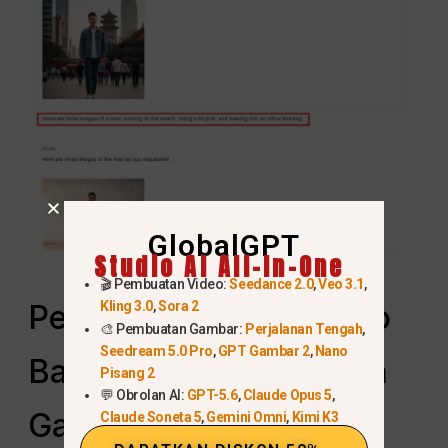
GlobalGPT
Studio AI All-In-One
🎬 Pembuatan Video:
Seedance 2.0
,
Veo 3.1
,
Kling 3.0
,
Sora 2
Perbedaan Antara Nano
🎨 Pembuatan Gambar:
Perjalanan Tengah
,
Seedream 5.0 Pro
,
GPT Gambar 2
,
Nano
Banana dan Pembuatan
Pisang 2
💬 Obrolan AI:
GPT-5.6
,
Claude Opus 5
,
Gambar AI Tradisional
Claude Soneta 5
,
Gemini Omni
,
Kimi K3