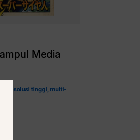
Sampul Media
eresolusi tinggi, multi-