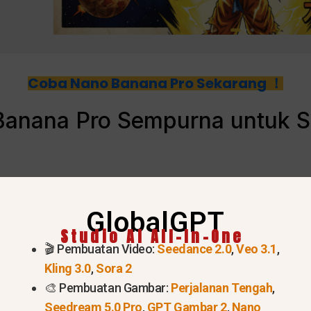
Coba Nano Banana Pro Sekarang ！
anana Pro Sempurna untuk 
r generator AI biasa — ini adalah
Model penciptaan b
GlobalGPT
rancang untuk visual profesional.
Studio AI All-In-One
🎬 Pembuatan Video:
Seedance 2.0
,
Veo 3.1
,
Kling 3.0
,
Sora 2
–4K
untuk banner dan header yang tajam
🎨 Pembuatan Gambar:
Perjalanan Tengah
,
Seedream 5.0 Pro
,
GPT Gambar 2
,
Nano
sa yang akurat
langsung di dalam gambar