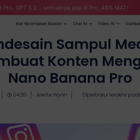
3 Pro, GPT 5.2... semuanya ada di Pro. 46% MATI
Alat Kecerdasan Buatan
Chat AI
Video AI
Gambar
desain Sampul Med
embuat Konten Men
Nano Banana Pro
04:20
Ariette Wynn
Diperbarui terakhir pad