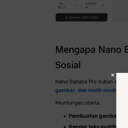
Mengapa Nano B
Sosial
Nano Banana Pro bukan sekada
gambar, dan multi-modus
Di
Keuntungan utama:
Pembuatan gambar 2K
Render teks multibaha