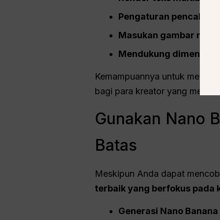
Pengaturan pencahayaa
Masukan gambar multi
Mendukung dimensi hea
Kemampuannya untuk menggabun
bagi para kreator yang membut
Gunakan Nano Ba
Batas
Meskipun Anda dapat mencoba
terbaik yang berfokus pada k
Generasi Nano Banana 