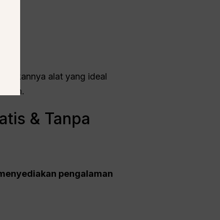
.
adikannya alat yang ideal
tform.
tis & Tanpa
menyediakan pengalaman