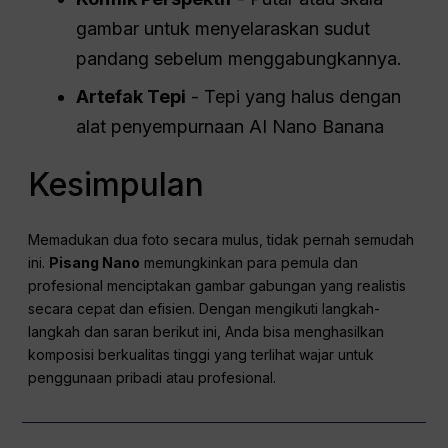
gambar untuk menyelaraskan sudut
pandang sebelum menggabungkannya.
Artefak Tepi
- Tepi yang halus dengan
alat penyempurnaan AI Nano Banana
Kesimpulan
Memadukan dua foto secara mulus, tidak pernah semudah
ini.
Pisang Nano
memungkinkan para pemula dan
profesional menciptakan gambar gabungan yang realistis
secara cepat dan efisien. Dengan mengikuti langkah-
langkah dan saran berikut ini, Anda bisa menghasilkan
komposisi berkualitas tinggi yang terlihat wajar untuk
penggunaan pribadi atau profesional.