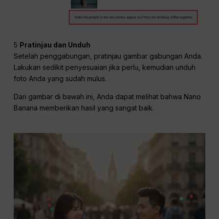
5
Pratinjau dan Unduh
Setelah penggabungan, pratinjau gambar gabungan Anda.
Lakukan sedikit penyesuaian jika perlu, kemudian unduh
foto Anda yang sudah mulus.
Dari gambar di bawah ini, Anda dapat melihat bahwa Nano
Banana memberikan hasil yang sangat baik.