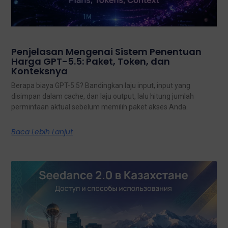
Penjelasan Mengenai Sistem Penentuan
Harga GPT-5.5: Paket, Token, dan
Konteksnya
Berapa biaya GPT-5.5? Bandingkan laju input, input yang
disimpan dalam cache, dan laju output, lalu hitung jumlah
permintaan aktual sebelum memilih paket akses Anda.
Baca Lebih Lanjut