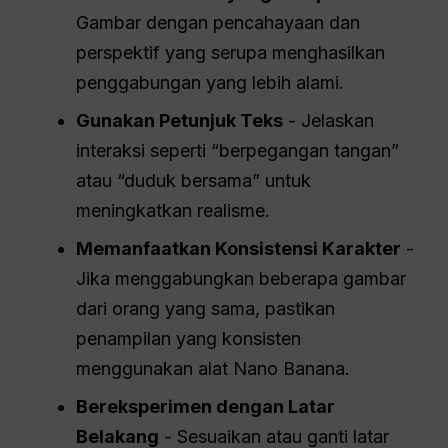
Gambar dengan pencahayaan dan
perspektif yang serupa menghasilkan
penggabungan yang lebih alami.
Gunakan Petunjuk Teks
- Jelaskan
interaksi seperti “berpegangan tangan”
atau “duduk bersama” untuk
meningkatkan realisme.
Memanfaatkan Konsistensi Karakter
-
Jika menggabungkan beberapa gambar
dari orang yang sama, pastikan
penampilan yang konsisten
menggunakan alat Nano Banana.
Bereksperimen dengan Latar
Belakang
- Sesuaikan atau ganti latar