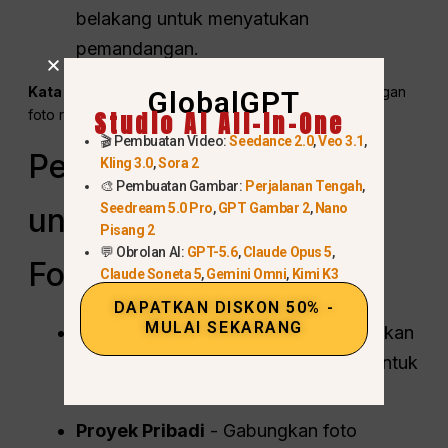
belakang untuk menyatukan
pemandangan.
Kata kunci SEO:
Kiat pengeditan foto AI, penggabungan
GlobalGPT
Studio AI All-In-One
foto realistis, trik Nano Banana
🎬 Pembuatan Video:
Seedance 2.0
,
Veo 3.1
,
Penggunaan Kreatif
Kling 3.0
,
Sora 2
🎨 Pembuatan Gambar:
Perjalanan Tengah
,
Seedream 5.0 Pro
,
GPT Gambar 2
,
Nano
untuk Penggabungan
Pisang 2
💬 Obrolan AI:
GPT-5.6
,
Claude Opus 5
,
Foto
Claude Soneta 5
,
Gemini Omni
,
Kimi K3
DAPATKAN DISKON 50% -
MULAI SEKARANG
Visual Pemasaran
- Gabungkan bidikan
produk dengan gambar gaya hidup untuk
iklan.
Proyek Pribadi
- Gabungkan foto