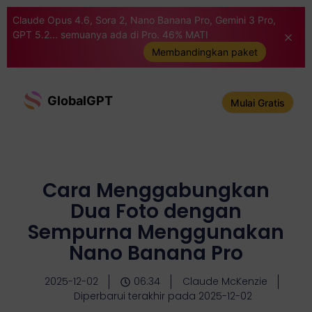
Claude Opus 4.6, Sora 2, Nano Banana Pro, Gemini 3 Pro,
GPT 5.2... semuanya ada di Pro. 46% MATI
Membandingkan paket
GlobalGPT
Mulai Gratis
Cara Menggabungkan
Dua Foto dengan
Sempurna Menggunakan
Nano Banana Pro
2025-12-02
06:34
Claude McKenzie
Diperbarui terakhir pada 2025-12-02