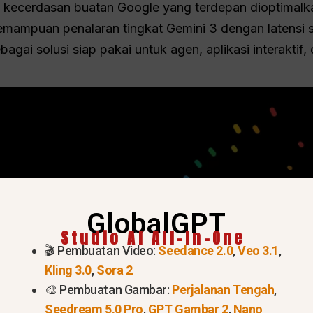
kecerdasan buatan Google yang terdepan dioptimalk
ampuan penalaran tingkat Gemini 3 dengan latensi s
bagai solusi siap pakai untuk agen, aplikasi interaktif, 
GlobalGPT
Studio AI All-In-One
🎬 Pembuatan Video:
Seedance 2.0
,
Veo 3.1
,
Kling 3.0
,
Sora 2
🎨 Pembuatan Gambar:
Perjalanan Tengah
,
Seedream 5.0 Pro
,
GPT Gambar 2
,
Nano