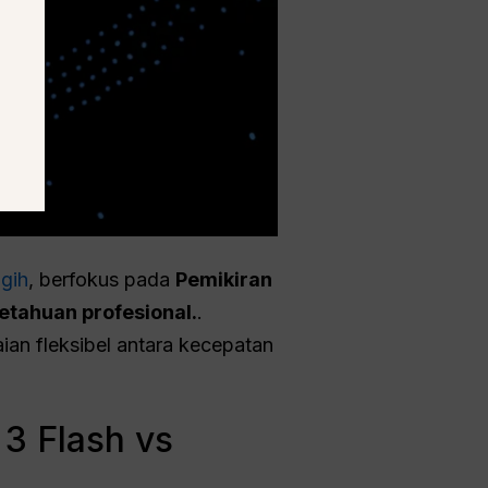
gih
, berfokus pada
Pemikiran
tahuan profesional.
.
ian fleksibel antara kecepatan
3 Flash vs