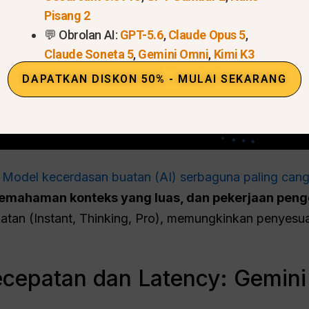
Pisang 2
💬 Obrolan AI:
GPT-5.6
,
Claude Opus 5
,
Claude Soneta 5
,
Gemini Omni
,
Kimi K3
DAPATKAN DISKON 50% - MULAI SEKARANG
s
Model kecerdasan buatan (AI) serbaguna paling cang
mahaman konteks yang luas, dan pekerjaan penge
atan (Instant, Thinking, Pro), memungkinkan penyesua
cepatan dan Latency: Gemini 