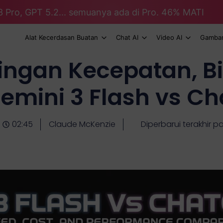
3 Pro, GPT 5.2... semuanya ada di Pro. 46% MATI
Alat Kecerdasan Buatan
Chat AI
Video AI
Gambar
ingan Kecepatan, Bi
Gemini 3 Flash vs Ch
02:45
Claude McKenzie
Diperbarui terakhir p