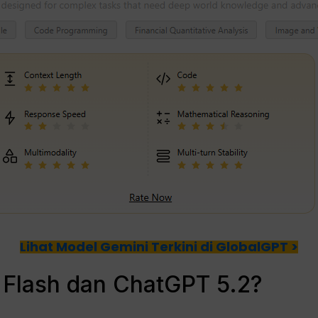
Lihat Model Gemini Terkini di GlobalGPT >
3 Flash dan ChatGPT 5.2?