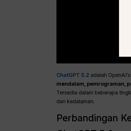
ChatGPT 5.2
adalah OpenAI’
mendalam, pemrograman, pe
Tersedia dalam beberapa tingk
dan kedalaman.
Perbandingan Ke