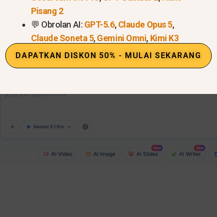
Pisang 2
💬 Obrolan AI:
GPT-5.6
,
Claude Opus 5
,
Claude Soneta 5
,
Gemini Omni
,
Kimi K3
DAPATKAN DISKON 50% - MULAI SEKARANG