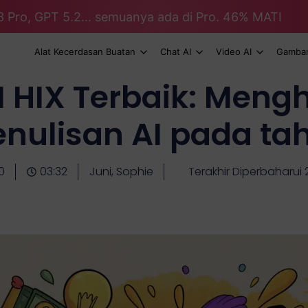
3 Pro, GPT 5.2... semuanya ada di Pro. 46% MATI
Alat Kecerdasan Buatan
Chat AI
Video AI
Gambar
AI HIX Terbaik: Me
enulisan AI pada ta
0
03:32
Juni, Sophie
Terakhir Diperbaharui