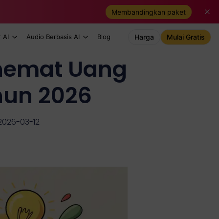
Membandingkan paket
 AI
Audio Berbasis AI
Blog
Harga
Mulai Gratis
nghemat Uang
hun 2026
 2026-03-12