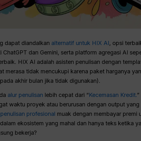
g dapat diandalkan
alternatif untuk HIX AI
, opsi terb
i ChatGPT dan Gemini, serta platform agregasi AI sepe
baik. HIX AI adalah asisten penulisan dengan templa
 merasa tidak mencukupi karena paket harganya yang
ada akhir bulan jika tidak digunakan).
nda
alur penulisan
lebih cepat dari “
Kecemasan Kredit.
”
gat waktu proyek atau berurusan dengan output yang t
penulisan profesional
muak dengan membayar premi 
dalam ekosistem yang mahal dan hanya teks ketika ya
gsung bekerja?