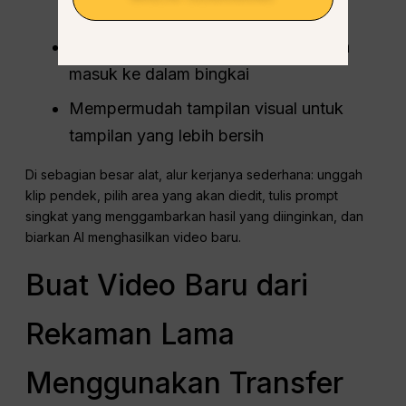
latar belakang
Mengoreksi objek yang tidak sengaja
masuk ke dalam bingkai
Mempermudah tampilan visual untuk
tampilan yang lebih bersih
Di sebagian besar alat, alur kerjanya sederhana: unggah
klip pendek, pilih area yang akan diedit, tulis prompt
singkat yang menggambarkan hasil yang diinginkan, dan
biarkan AI menghasilkan video baru.
Buat Video Baru dari
Rekaman Lama
Menggunakan Transfer