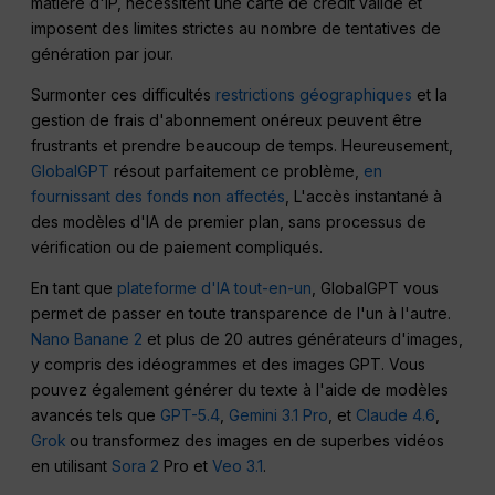
matière d'IP, nécessitent une carte de crédit valide et
imposent des limites strictes au nombre de tentatives de
génération par jour.
Surmonter ces difficultés
restrictions géographiques
et la
gestion de frais d'abonnement onéreux peuvent être
frustrants et prendre beaucoup de temps. Heureusement,
GlobalGPT
résout parfaitement ce problème,
en
fournissant des fonds non affectés
, L'accès instantané à
des modèles d'IA de premier plan, sans processus de
vérification ou de paiement compliqués.
En tant que
plateforme d'IA tout-en-un
, GlobalGPT vous
permet de passer en toute transparence de l'un à l'autre.
Nano Banane 2
et plus de 20 autres générateurs d'images,
y compris des idéogrammes et des images GPT. Vous
pouvez également générer du texte à l'aide de modèles
avancés tels que
GPT-5.4
,
Gemini 3.1 Pro
, et
Claude 4.6
,
Grok
ou transformez des images en de superbes vidéos
en utilisant
Sora 2
Pro et
Veo 3.1
.