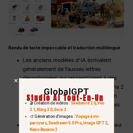
Rendu de texte impeccable et traduction multilingue
Les anciens modèles d'IA écrivaient
généralement de fausses lettres
désordonnées qui ressemblaient à des
symboles extraterrestres. Nano Banana 2
GlobalGPT
Studio AI Tout-En-Un
épelle parfaitement les mots, ce qui en
🎬 Création de vidéos :
Seedance 2.0
,
Veo
fait un outil idéal pour les affiches et les
3.1
,
Kling 3.0
,
Sora 2
tableaux.
🎨 Génération d'images :
Voyage à mi-
parcours
,
Seedream 5.0 Pro
,
Image GPT 2
,
Il peut même traduire le texte à l'intérieur
Nano Banane 2