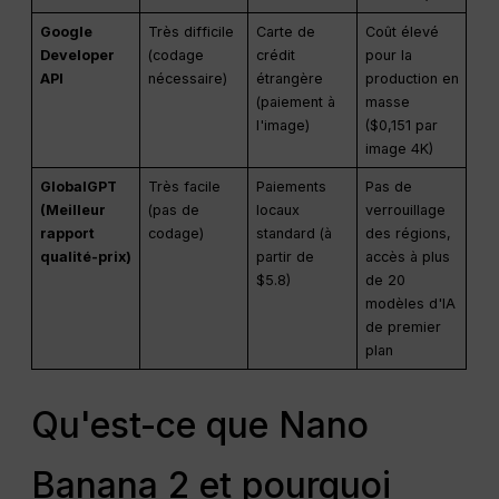
Google
Très difficile
Carte de
Coût élevé
Developer
(codage
crédit
pour la
API
nécessaire)
étrangère
production en
(paiement à
masse
l'image)
($0,151 par
image 4K)
GlobalGPT
Très facile
Paiements
Pas de
(Meilleur
(pas de
locaux
verrouillage
rapport
codage)
standard (à
des régions,
qualité-prix)
partir de
accès à plus
$5.8)
de 20
modèles d'IA
de premier
plan
Qu'est-ce que Nano
Banana 2 et pourquoi