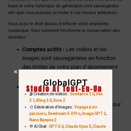
base et votre historique de génération sont sauvegardés
afin que vous puissiez accéder à vos travaux antérieurs.
Vous avez le droit absolu d'effacer votre empreinte
numérique. Voici comment fonctionne la conservation des
données :
Comptes actifs :
Les vidéos et les
images sont sauvegardées en fonction
des limites de votre plan d'abonnement
actuel.
GlobalGPT
Utilisation analytique :
Certaines
Studio AI Tout-En-Un
🎬 Création de vidéos :
Seedance 2.0
,
Veo
données d'utilisation génériques et
3.1
,
Kling 3.0
,
Sora 2
anonymes peuvent être conservées pour
🎨 Génération d'images :
Voyage à mi-
améliorer le logiciel, mais elles ne
parcours
,
Seedream 5.0 Pro
,
Image GPT 2
,
Nano Banane 2
permettent pas de remonter jusqu'à
💬 AI Chat :
GPT-5.6
,
Claude Opus 5
,
Claude
vous.