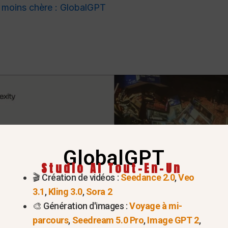
 moins chère : GlobalGPT
GlobalGPT
Studio AI Tout-En-Un
🎬 Création de vidéos :
Seedance 2.0
,
Veo
3.1
,
Kling 3.0
,
Sora 2
🎨 Génération d'images :
Voyage à mi-
parcours
,
Seedream 5.0 Pro
,
Image GPT 2
,