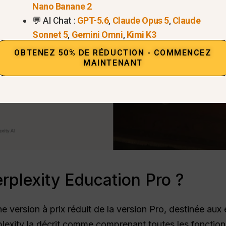
Nano Banane 2
💬 AI Chat :
GPT-5.6
,
Claude Opus 5
,
Claude
Sonnet 5
,
Gemini Omni
,
Kimi K3
OBTENEZ 50% DE RÉDUCTION - COMMENCEZ
MAINTENANT
rplexity Education Pro ?
e version à prix réduit de la version Pro, destinée aux
erplexity la décrit comme comprenant toutes les fonction