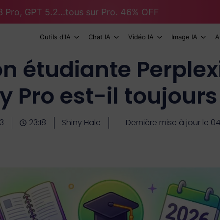
 Pro, GPT 5.2...tous sur Pro. 46% OFF
Outils d'IA
Chat IA
Vidéo IA
Image IA
A
n étudiante Perplexi
y Pro est-il toujours
3
23:18
Shiny Hale
Dernière mise à jour le 