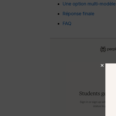
Une option multi-modèle
Réponse finale
FAQ