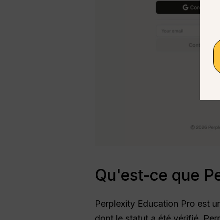
Qu'est-ce que Pe
Perplexity Education Pro est un
dont le statut a été vérifié. P