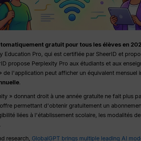
utomatiquement gratuit pour tous les élèves en 202
y Education Pro, qui est certifiée par SheerID et proposé
rID propose Perplexity Pro aux étudiants et aux enseig
» de l'application peut afficher un équivalent mensuel i
nnuelle
.
nity » donnant droit à une année gratuite ne fait plus pa
 offre permettant d'obtenir gratuitement un abonnement 
ibilité liées à l'établissement scolaire, les modalités de
.
nd research,
GlobalGPT brings multiple leading AI mod