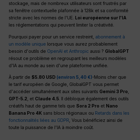
stockage, mais de nombreux utilisateurs sont frustrés par
sa fenêtre contextuelle plafonnée à 128k et sa conformité
stricte avec les normes de l'UE.
Loi européenne sur l'IA
les réglementations qui peuvent limiter la créativité.
Pourquoi payer pour un service restreint,
abonnement à
un modèle unique
lorsque vous aurez probablement
besoin d'outils de
OpenAI et Anthropic
aussi ?
GlobalGPT
résout ce problème en regroupant les meilleurs modèles
d'IA au monde au sein d'une plateforme unifiée.
À partir de
$5.80 USD
(environ 5,40 €)
-Moins cher que
le tarif européen de Google, GlobalGPT vous permet
d'accéder simultanément aux sites suivants
Gemini 3 Pro
,
GPT-5.2
, et
Claude 4.5
. Il débloque également des outils
créatifs haut de gamme tels que
Sora 2 Pro
et
Nano
Banana Pro 4K
sans blocs régionaux ou
Retards dans les
fonctionnalités liées au GDPR
, Vous bénéficiez ainsi de
toute la puissance de l'IA à moindre coût.