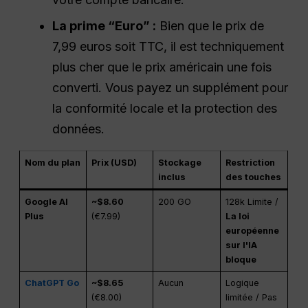
La prime “Euro” :
Bien que le prix de
7,99 euros soit TTC, il est techniquement
plus cher que le prix américain une fois
converti. Vous payez un supplément pour
la conformité locale et la protection des
données.
Nom du plan
Prix (USD)
Stockage
Restriction
inclus
des touches
Google AI
~$8.60
200 GO
128k Limite /
Plus
(€7.99)
La loi
européenne
sur l'IA
bloque
ChatGPT Go
~$8.65
Aucun
Logique
(€8.00)
limitée / Pas