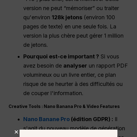
version ne peut “mémoriser” ou traiter
qu'environ
128k jetons
(environ 100
pages de texte) en une seule fois. La
version la plus chère peut gérer 1 million
de jetons.
Pourquoi est-ce important ?
Si vous
avez besoin de
analyser
un rapport PDF
volumineux ou un livre entier, ce plan
risque de se heurter à des difficultés ou
de couper l'information.
Creative Tools : Nano Banana Pro & Video Features
Nano Banane Pro
(édition GDPR) :
Il
s'agit du nouveau modèle de génération