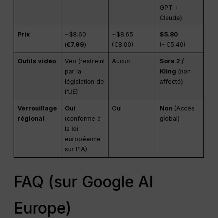
GPT +
Claude)
Prix
~$8.60
~$8.65
$5.80
(
€7.99
)
(€8.00)
(~€5.40)
Outils vidéo
Veo (restreint
Aucun
Sora 2 /
par la
Kling
(non
législation de
affecté)
l'UE)
Verrouillage
Oui
Oui
Non
(Accès
régional
(conforme à
global)
la loi
européenne
sur l'IA)
FAQ (sur Google AI
Europe)