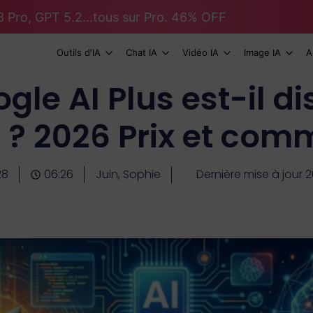
 Pro, GPT 5.2...tous sur Pro. 46% OFF
Outils d'IA
Chat IA
Vidéo IA
Image IA
A
gle AI Plus est-il d
e ? 2026 Prix et com
28
06:26
Juin, Sophie
Dernière mise à jour 