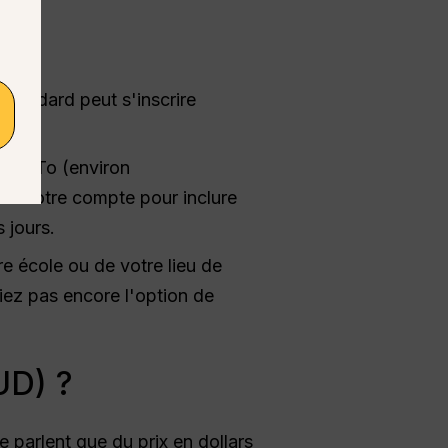
standard peut s'inscrire
de 2To (environ
our votre compte pour inclure
 jours.
e école ou de votre lieu de
yiez pas encore l'option de
UD) ?
ne parlent que du prix en dollars