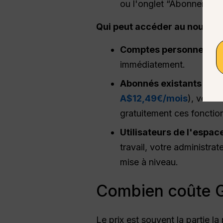
ou l'onglet “Abonnements
Qui peut accéder au nouveau
Comptes personnels :
T
immédiatement.
Abonnés existants :
Si 
A$12,49€/mois
), vous 
gratuitement ces fonctionn
Utilisateurs de l'espace
travail, votre administra
mise à niveau.
Combien coûte Go
Le prix est souvent la partie la