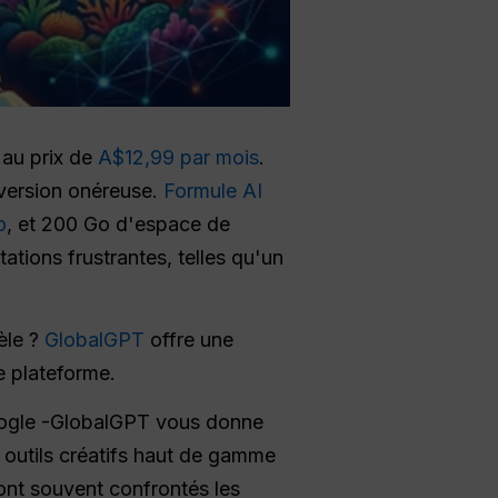
, au prix de
A$12,99 par mois
.
 version onéreuse.
Formule AI
o
, et 200 Go d'espace de
ations frustrantes, telles qu'un
èle ?
GlobalGPT
offre une
e plateforme.
oogle -GlobalGPT vous donne
s outils créatifs haut de gamme
ont souvent confrontés les