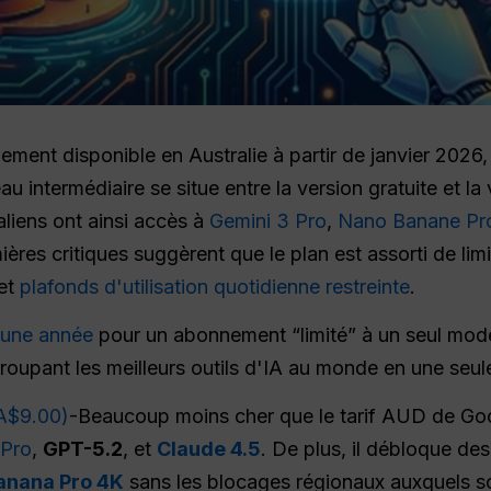
llement disponible en Australie à partir de janvier 2026
intermédiaire se situe entre la version gratuite et la
raliens ont ainsi accès à
Gemini 3 Pro
,
Nano Banane Pr
res critiques suggèrent que le plan est assorti de limit
 et
plafonds d'utilisation quotidienne restreinte
.
une année
pour un abonnement “limité” à un seul mod
egroupant les meilleurs outils d'IA au monde en une seul
A$9.00)
-Beaucoup moins cher que le tarif AUD de G
 Pro
,
GPT-5.2
, et
Claude 4.5
. De plus, il débloque de
anana Pro 4K
sans les blocages régionaux auxquels s