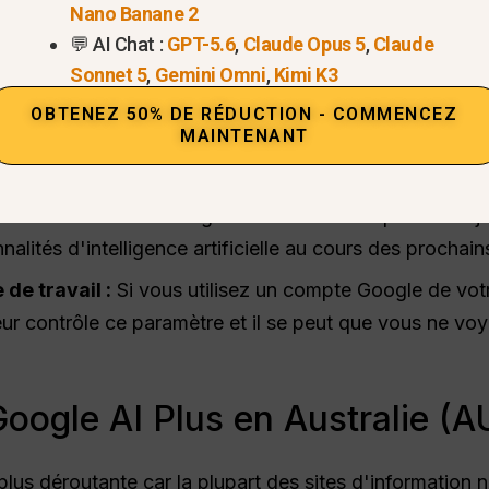
” dans votre application Gemini.
Nano Banane 2
💬 AI Chat :
GPT-5.6
,
Claude Opus 5
,
Claude
 plan AI ?
Sonnet 5
,
Gemini Omni
,
Kimi K3
out utilisateur disposant d'un compte Gmail personnel 
OBTENEZ 50% DE RÉDUCTION - COMMENCEZ
MAINTENANT
vous avez déjà payé pour l'offre Google One Premium 
n'avez rien à faire. Google mettra automatiquement à j
alités d'intelligence artificielle au cours des prochains
 de travail :
Si vous utilisez un compte Google de votr
teur contrôle ce paramètre et il se peut que vous ne vo
ogle AI Plus en Australie (A
 plus déroutante car la plupart des sites d'information 