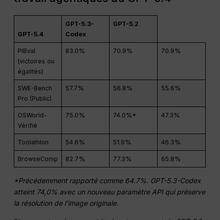
GPT-5.3-
GPT-5.2
GPT-5.4
Codex
PIBval
83.0%
70.9%
70.9%
(victoires ou
égalités)
SWE-Bench
57.7%
56.8%
55.6%
Pro (Public)
OSWorld-
75.0%
74.0%*
47.3%
Vérifié
Toolathlon
54.6%
51.9%
46.3%
BrowseComp
82.7%
77.3%
65.8%
*Précédemment rapporté comme 64.7%. GPT-5.3-Codex
atteint 74,0% avec un nouveau paramètre API qui préserve
la résolution de l'image originale.