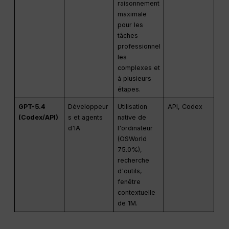
raisonnement
maximale
pour les
tâches
professionnel
les
complexes et
à plusieurs
étapes.
GPT-5.4
Développeur
Utilisation
API, Codex
(Codex/API)
s et agents
native de
d'IA
l'ordinateur
(OSWorld
75.0%),
recherche
d'outils,
fenêtre
contextuelle
de 1M.