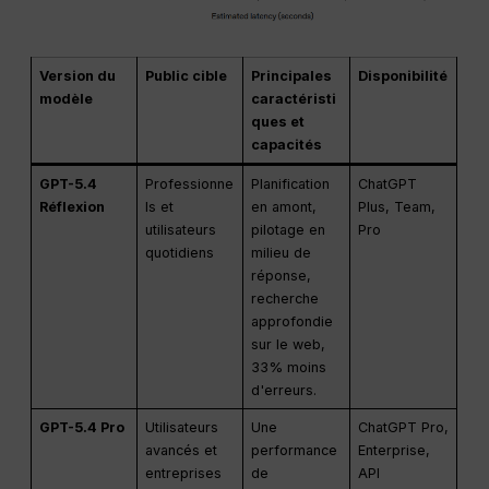
Version du
Public cible
Principales
Disponibilité
modèle
caractéristi
ques et
capacités
GPT-5.4
Professionne
Planification
ChatGPT
Réflexion
ls et
en amont,
Plus, Team,
utilisateurs
pilotage en
Pro
quotidiens
milieu de
réponse,
recherche
approfondie
sur le web,
33% moins
d'erreurs.
GPT-5.4 Pro
Utilisateurs
Une
ChatGPT Pro,
avancés et
performance
Enterprise,
entreprises
de
API