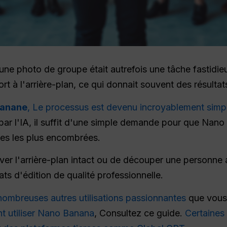
e photo de groupe était autrefois une tâche fastidieuse 
t à l'arrière-plan, ce qui donnait souvent des résultats
Banane
, Le processus est devenu incroyablement simp
par l'IA, il suffit d'une simple demande pour que Nano
es les plus encombrées.
er l'arrière-plan intact ou de découper une personne 
ats d'édition de qualité professionnelle.
mbreuses autres utilisations passionnantes
que vous
 utiliser Nano Banana
, Consultez ce guide.
Certaines