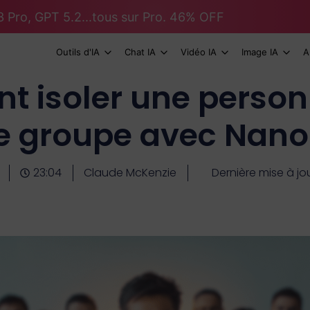
 Pro, GPT 5.2...tous sur Pro. 46% OFF
Outils d'IA
Chat IA
Vidéo IA
Image IA
A
 isoler une person
e groupe avec Nan
23:04
Claude McKenzie
Dernière mise à jo